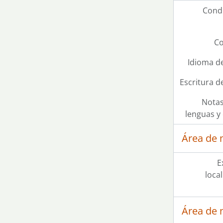
Condi
Co
Idioma de
Escritura d
Notas
lenguas y 
Área de 
E
loca
Área de 