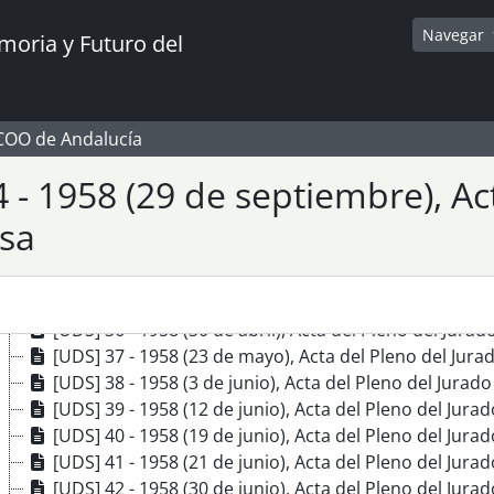
[UDS] 24 - 1957 (27 de noviembre), Acta del Pleno de
Navegar
[UDS] 25 - 1957 (27 de diciembre), Acta del Pleno de
oria y Futuro del
[UDS] 26 - 1957 (30 de diciembre), Acta del Pleno de
[UDS] 27 - 1958 (24 de enero), Acta del Pleno del Ju
[UDS] 28 - 1958 (28 de febrero), Acta del Pleno del J
CCOO de Andalucía
[UDS] 29 - 1958 (18 de marzo), Acta del Pleno del Ju
[UDS] 30 - 1958 (28 de marzo), Acta del Pleno del Ju
 - 1958 (29 de septiembre), Ac
[UDS] 31 - 1958 (31 de marzo), Acta del Pleno del Ju
[UDS] 32 - 1958 (2 de abril), Acta del Pleno del Jurad
sa
[UDS] 33 - 1958 (7 de abril), Acta del Pleno del Jurad
[UDS] 34 - 1958 (24 de abril), Acta del Pleno del Jur
[UDS] 35 - 1958 (29 de abril), Acta del Pleno del Jur
[UDS] 36 - 1958 (30 de abril), Acta del Pleno del Jur
[UDS] 37 - 1958 (23 de mayo), Acta del Pleno del Jur
[UDS] 38 - 1958 (3 de junio), Acta del Pleno del Jura
[UDS] 39 - 1958 (12 de junio), Acta del Pleno del Jur
[UDS] 40 - 1958 (19 de junio), Acta del Pleno del Jur
[UDS] 41 - 1958 (21 de junio), Acta del Pleno del Jur
[UDS] 42 - 1958 (30 de junio), Acta del Pleno del Jur