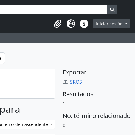
da
ns
Search in
Iniciar sesión
Portapapeles
Idioma
Enlaces rápidos
)
Exportar
SKOS
Resultados
1
 para
No. término relacionado
ción en orden ascendente
0