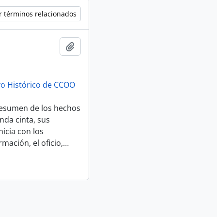
r términos relacionados
Añadir al portapapeles
vo Histórico de CCOO
 resumen de los hechos
nda cinta, sus
icia con los
mación, el oficio,
…