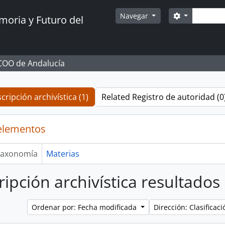
Búsque
Search optio
Navegar
oria y Futuro del
CCOO de Andalucía
cripción archivística (1)
Related Registro de autoridad (0
elementos
axonomía
Materias
ripción archivística resultados
Ordenar por: Fecha modificada
Dirección: Clasifica