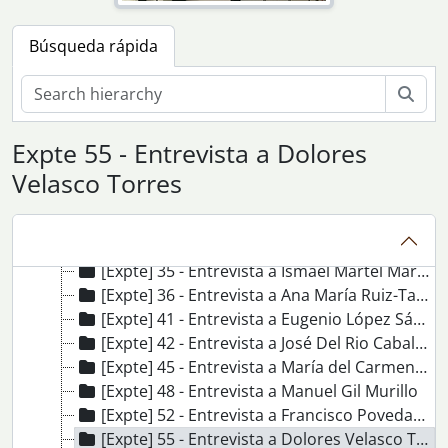
[Agrupación de fondos] 06 - Fondos y colecciones orales del Archivo Histórico de CCOO de Andalucía
Búsqueda rápida
[Colección] 1 - Colección Oral del Archivo Histórico de CCOO de Andalucía
[Expte] 3 - Entrevista a Manuel Gonzalo Mateu
Bús
[Expte] 11 - Entrevista a Fernando Soto Martín
[Expte] 14 - Entrevista a Francisco Velasco Sánchez
Expte 55 - Entrevista a Dolores
[Expte] 20 - Entrevista a Carmén Gómez Ruiz
[Expte] 27 - Entrevista a Jaime Baena Abad
Velasco Torres
[Expte] 28 - Entrevista a José Hormigo González
[Expte] 29 - Entrevista a Ángel Oliveros López
[Expte] 32 - Entrevista a Miguel Guillén Márquez
[Expte] 35 - Entrevista a Ismael Martel Marcos
[Expte] 36 - Entrevista a Ana María Ruiz-Tagle
[Expte] 41 - Entrevista a Eugenio López Sánchez
[Expte] 42 - Entrevista a José Del Rio Caballero
[Expte] 45 - Entrevista a María del Carmen Ramos Díaz
[Expte] 48 - Entrevista a Manuel Gil Murillo
[Expte] 52 - Entrevista a Francisco Povedano Cáliz
[Expte] 55 - Entrevista a Dolores Velasco Torres