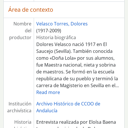
[Expte] 192 - Entrevista a Josefa Verano Martínez
Área de contexto
[Expte] 196 - Entrevista a Jaime Montes Muñoz
[Expte] 204 - Entrevista Rodolfo Martagón Ruiz
[Expte] 217 - Entrevista a Juan Manuel García Rodríguez-Almansa
Nombre
Velasco Torres, Dolores
[Expte] 222 - Entrevista a José Mª Arévalo Ruiz
del
(1917-2009)
[Expte] 233 - Entrevista a Dolores Parra Chica
productor
Historia biográfica
[Expte] 238 - Entrevista a Miguel Girela Reyes
Dolores Velasco nació 1917 en El
[Expte] 249 - Entrevista a Dolores Ubera
Saucejo (Sevilla). También conocida
[Expte] 251 - Entrevista a María Nieves Pérez Almero
como «Doña Lola» por sus alumnos,
[Expte] 261 - Entrevista a Santiago Marzo Caballero
fue Maestra nacional, nieta y sobrina
[Expte] 262 - Entrevista a Julia Campos Benítez
de maestros. Se formó en la escuela
[Expte] 269 - Entrevista a Carmen Santiago Vallecillo
republicana de su pueblo y terminó la
[Expte] 267 - Entrevista a Francisco Fornet Ruiz
carrera de Magisterio en Sevilla en el
…
[Expte] 277 - Entrevista a Mª del Carmen García Lérida
Read more
[Expte] 278 - Entrevista a Julia Gómez del Sol
Institución
Archivo Histórico de CCOO de
[Expte] 288 - Entrevista a Isabel Grande Ruth
archivística
Andalucía
[Expte] 301 - Entrevista a Juan García García
[Expte] 306 - Entrevista a Alegría Esquinaldo Díaz
Historia
Entrevista realizada por Eloísa Baena
[Expte] 336 - Entrevista a María del Carmen Vázquez