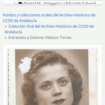
[Expte] 56 - Entrevista a Eduardo Saborido Galán
[Expte] 57 - Entrevista a José Cid de la Rosa
[Expte] 69 - Entrevista a Carmen Murillo Cassión
Fondos y colecciones orales del Archivo Histórico de
[Expte] 70 - Entrevista a Rosario Vicente Torres
CCOO de Andalucía
[Expte] 73 - Entrevista a Fuencisla García García
Colección Oral del Archivo Histórico de CCOO de
[Expte] 74 - Entrevista a José Antonio Ruiz Muñoz
Andalucía
[Expte] 78 - Entrevista a Servanda Alcázar Fernández
Entrevista a Dolores Velasco Torres
[Expte] 84 - Entrevista a Ramón Sánchez Silva
[Expte] 85 - Entrevista a Joaquina Cordero Cuéllar
[Expte] 88 - Entrevista a Antonio Herrera Fernández
[Expte] 91 - Entrevista a Francisco Acosta Orge
[Expte] 96 - Entrevista a José María Romero Calero
[Expte] 103 - Entrevista a Julio Ruiz Ruiz
[Expte] 104 - Entrevista a Aurora León González
[Expte] 105 - Entrevista a Antonio Benitez Berraquero
[Expte] 111 - Entrevista a Antonio Brioso Muñoz
[Expte] 112 - Entrevista a Francisco Trujillo Villanueva
[Expte] 115 - Entrevista a Juan Pérez Pérez
[Expte] 118 - Entrevista a Manuel Velasco Sánchez