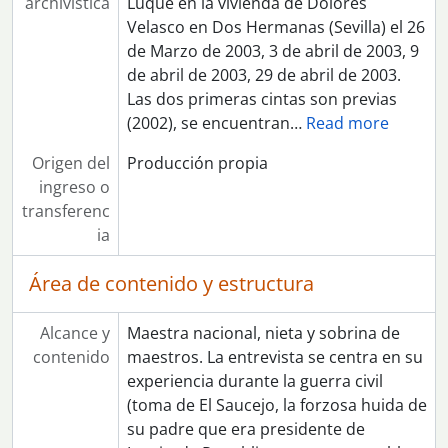
archivística
Luque en la vivienda de Dolores
[Expte] 341 - Entrevista a Victoria Lobato Barragán
Velasco en Dos Hermanas (Sevilla) el 26
[Expte] 364 - Entrevista a Charo Nuñez
de Marzo de 2003, 3 de abril de 2003, 9
[Expte] 378 - Entrevista a Emma Castro Iglesias
de abril de 2003, 29 de abril de 2003.
[Expte] 405 - Entrevista a Reyes Cárdenas Ocaña
Las dos primeras cintas son previas
[Expte] 406 - Entrevista a Dolores Sanisidro Pose
(2002), se encuentran
…
Read more
[Expte] 408 - Entrevista a Consuelo Revilla Delgado
[Expte] 409 - Entrevista a María Luisa Madrera Parejo
Origen del
Producción propia
[Expte] 410 - Entrevista a Cándido Jiménez Sánchez
ingreso o
[Expte] 411 - Entrevista a Jose Francisco Gutiérrez Rodriguez
transferenc
[Expte] 412 - Entrevista a Pedro Francisco Baldó Vizcaíno
ia
[Expte] 413 - Entrevista a Paqui Andújar Rodríguez
Área de contenido y estructura
Alcance y
Maestra nacional, nieta y sobrina de
contenido
maestros. La entrevista se centra en su
experiencia durante la guerra civil
(toma de El Saucejo, la forzosa huida de
su padre que era presidente de