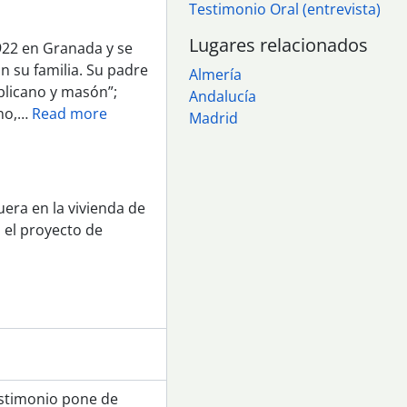
Testimonio Oral (entrevista)
Lugares relacionados
922 en Granada y se
on su familia. Su padre
Almería
blicano y masón”;
Andalucía
z
no,
…
Read more
Madrid
era en la vivienda de
a el proyecto de
testimonio pone de