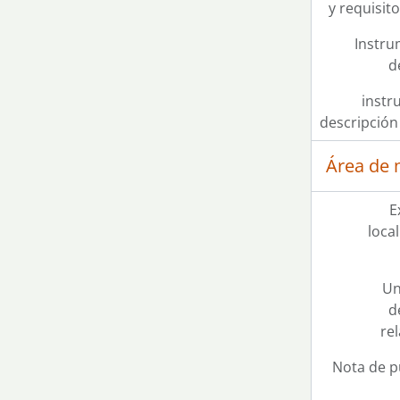
y requisit
Instru
d
instr
descripció
Área de 
E
loca
Un
d
re
Nota de p