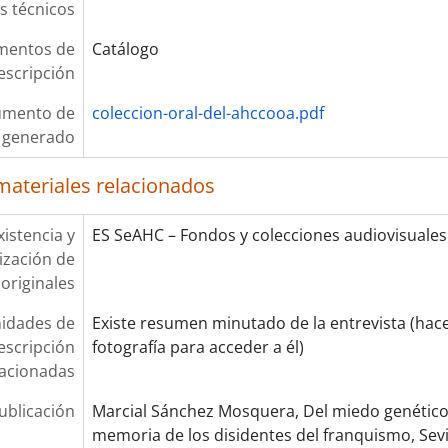
os técnicos
mentos de
Catálogo
escripción
umento de
coleccion-oral-del-ahccooa.pdf
n generado
materiales relacionados
xistencia y
ES SeAHC – Fondos y colecciones audiovisuales
lización de
originales
idades de
Existe resumen minutado de la entrevista (hacer
escripción
fotografía para acceder a él)
lacionadas
ublicación
Marcial Sánchez Mosquera, Del miedo genético 
memoria de los disidentes del franquismo, Sevi