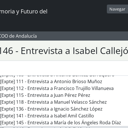
[Expte] 73 - Entrevista a Fuencisla García García
Navegar
oria y Futuro del
[Expte] 74 - Entrevista a José Antonio Ruiz Muñoz
[Expte] 78 - Entrevista a Servanda Alcázar Fernández
[Expte] 84 - Entrevista a Ramón Sánchez Silva
[Expte] 85 - Entrevista a Joaquina Cordero Cuéllar
CCOO de Andalucía
[Expte] 88 - Entrevista a Antonio Herrera Fernández
[Expte] 91 - Entrevista a Francisco Acosta Orge
146 - Entrevista a Isabel Calle
[Expte] 96 - Entrevista a José María Romero Calero
[Expte] 103 - Entrevista a Julio Ruiz Ruiz
[Expte] 104 - Entrevista a Aurora León González
[Expte] 105 - Entrevista a Antonio Benitez Berraquero
[Expte] 111 - Entrevista a Antonio Brioso Muñoz
[Expte] 112 - Entrevista a Francisco Trujillo Villanueva
[Expte] 115 - Entrevista a Juan Pérez Pérez
[Expte] 118 - Entrevista a Manuel Velasco Sánchez
[Expte] 136 - Entrevista a Ignacio Sánchez López
[Expte] 141 - Entrevista a Isabel Amil Castillo
[Expte] 145 - Entrevista a María de los Ángeles Roda Díaz