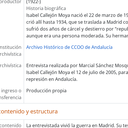
productor
(1922-)
[Expte] 406 - Entrevista a Dolores Sanisidro Pose
Historia biográfica
[Expte] 408 - Entrevista a Consuelo Revilla Delgado
Isabel Callejón Moya nació el 22 de marzo de 1
[Expte] 409 - Entrevista a María Luisa Madrera Parejo
crió allí hasta 1934, que se traslada a Madrid c
[Expte] 410 - Entrevista a Cándido Jiménez Sánchez
sufrió dos años de cárcel y destierro por “repu
[Expte] 411 - Entrevista a Jose Francisco Gutiérrez Rodrigue
aunque era una persona moderada. Su herma
[Expte] 412 - Entrevista a Pedro Francisco Baldó Vizcaíno
Institución
[Expte] 413 - Entrevista a Paqui Andújar Rodríguez
Archivo Histórico de CCOO de Andalucía
rchivística
rchivística
Entrevista realizada por Marcial Sánchez Mosqu
Isabel Callejón Moya el 12 de julio de 2005, par
represión en Andalucía.
 ingreso o
Producción propia
nsferencia
contenido y estructura
 contenido
La entrevistada vivió la guerra en Madrid. Su 