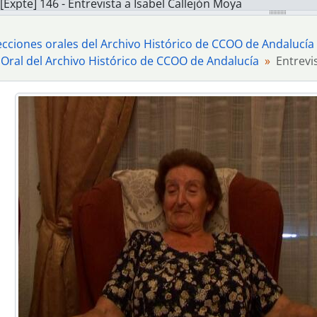
[Expte] 146 - Entrevista a Isabel Callejón Moya
[Expte] 153 - Entrevista a Mª Paz Sánchez González
[Expte] 155 - Entrevista a Antonio Gallego Fernández
ecciones orales del Archivo Histórico de CCOO de Andalucía
[Expte] 156 - Entrevista a Francisco Sánchez Legrán
 Oral del Archivo Histórico de CCOO de Andalucía
Entrevi
[Expte] 158 - Entrevista a Florentino Moreno Avellaneda
[Expte] 159 - Entrevista a José Antonio Fernández García
[Expte] 169 - Entrevista a Rafael Urbano Arévalo
[Expte] 170 - Entrevista a Francisco Cuadrado Lagares
[Expte] 171 - Entrevista a Rafael García Contreras
[Expte] 172 - Entrevista a Luis Santos Peraza
[Expte] 176 - Entrevista a Ana Claro Fuentes
[Expte] 178 - Entrevista a Mª Rosa Gamero del Moral
[Expte] 189 - Entrevista a Mercedes Liranzo Hernández
[Expte] 190 - Entrevista a Manuel Sánchez Puig
[Expte] 191 - Entrevista a José Mª Rangel Pérez
[Expte] 192 - Entrevista a Josefa Verano Martínez
[Expte] 196 - Entrevista a Jaime Montes Muñoz
[Expte] 204 - Entrevista Rodolfo Martagón Ruiz
[Expte] 217 - Entrevista a Juan Manuel García Rodríguez-Al