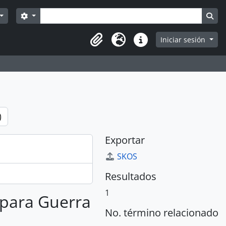
Búsqueda
Search options
Sea
Iniciar sesión
Portapapeles
Idioma
Enlaces rápidos
)
Exportar
SKOS
Resultados
1
s para Guerra
No. término relacionado