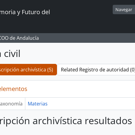
Navegar
oria y Futuro del
CCOO de Andalucía
civil
cripción archivística (5)
Related Registro de autoridad (0
elementos
axonomía
Materias
ripción archivística resultado