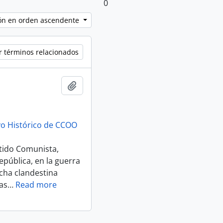
0
ción en orden ascendente
r términos relacionados
Añadir al portapapeles
vo Histórico de CCOO
rtido Comunista,
pública, en la guerra
ucha clandestina
as
…
Read more