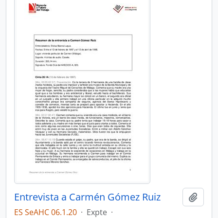
Entrevista a Carmén Gómez Ruiz
Añadi
ES SeAHC 06.1.20
·
Expte
·