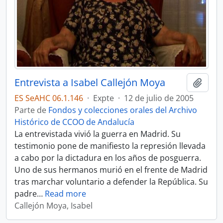
Entrevista a Isabel Callejón Moya
Añadi
ES SeAHC 06.1.146
·
Expte
·
12 de julio de 2005
Parte de
Fondos y colecciones orales del Archivo
Histórico de CCOO de Andalucía
La entrevistada vivió la guerra en Madrid. Su
testimonio pone de manifiesto la represión llevada
a cabo por la dictadura en los años de posguerra.
Uno de sus hermanos murió en el frente de Madrid
tras marchar voluntario a defender la República. Su
padre
…
Read more
Callejón Moya, Isabel