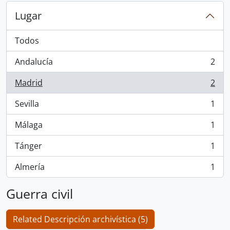
Lugar
Todos
Andalucía
2
, 2 resultados
Madrid
2
, 2 resultados
Sevilla
1
, 1 resultados
Málaga
1
, 1 resultados
Tánger
1
, 1 resultados
Almería
1
, 1 resultados
Guerra civil
Related Descripción archivística (5)