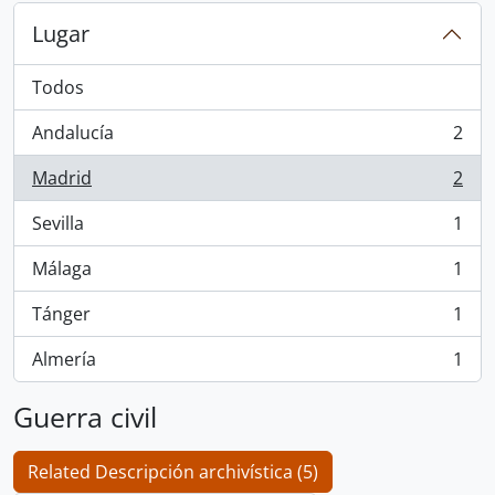
Lugar
Todos
Andalucía
2
, 2 resultados
Madrid
2
, 2 resultados
Sevilla
1
, 1 resultados
Málaga
1
, 1 resultados
Tánger
1
, 1 resultados
Almería
1
, 1 resultados
Guerra civil
Related Descripción archivística (5)