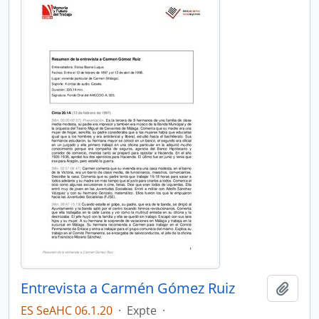
Entrevista a Carmén Gómez Ruiz
Añadi
ES SeAHC 06.1.20
·
Expte
·