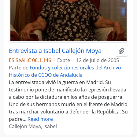
Entrevista a Isabel Callejón Moya
Añadi
ES SeAHC 06.1.146
·
Expte
·
12 de julio de 2005
Parte de
Fondos y colecciones orales del Archivo
Histórico de CCOO de Andalucía
La entrevistada vivió la guerra en Madrid. Su
testimonio pone de manifiesto la represión llevada
a cabo por la dictadura en los años de posguerra.
Uno de sus hermanos murió en el frente de Madrid
tras marchar voluntario a defender la República. Su
padre
…
Read more
Callejón Moya, Isabel