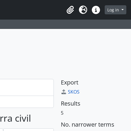
page
Log in
Clipboard
Language
Quick links
Export
SKOS
Results
5
ra civil
No. narrower terms