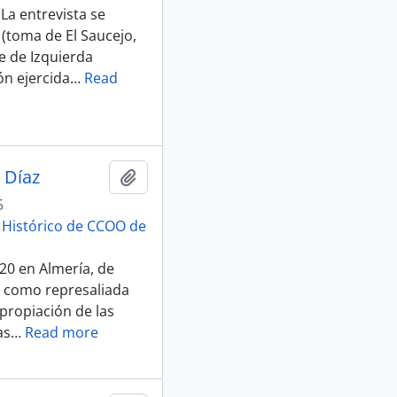
La entrevista se
 (toma de El Saucejo,
e de Izquierda
ón ejercida
…
Read
 Díaz
Add to clipboard
5
o Histórico de CCOO de
20 en Almería, de
ón como represaliada
xpropiación de las
as
…
Read more