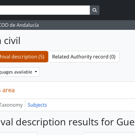
Search in browse 
CCOO de Andalucía
civil
hival description (5)
Related Authority record (0)
guages available
 area
Taxonomy
Subjects
val description results for Guer