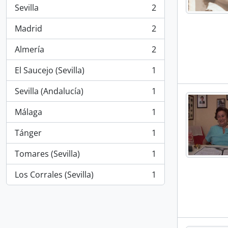
Sevilla
2
, 2 results
Madrid
2
, 2 results
Almería
2
, 2 results
El Saucejo (Sevilla)
1
, 1 results
Sevilla (Andalucía)
1
, 1 results
Málaga
1
, 1 results
Tánger
1
, 1 results
Tomares (Sevilla)
1
, 1 results
Los Corrales (Sevilla)
1
, 1 results