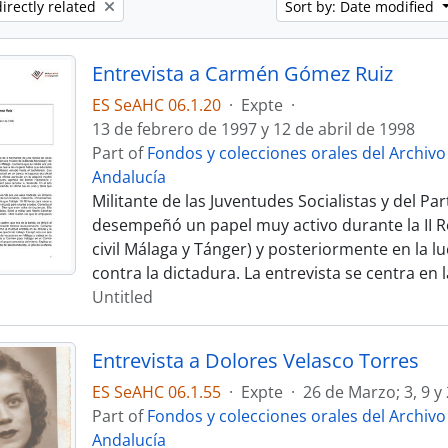
irectly related
Sort by: Date modified
Entrevista a Carmén Gómez Ruiz
ES SeAHC 06.1.20
·
Expte
·
13 de febrero de 1997 y 12 de abril de 1998
Part of
Fondos y colecciones orales del Archiv
Andalucía
Militante de las Juventudes Socialistas y del Pa
desempeñó un papel muy activo durante la II Re
civil Málaga y Tánger) y posteriormente en la l
contra la dictadura. La entrevista se centra en l
Untitled
Entrevista a Dolores Velasco Torres
ES SeAHC 06.1.55
·
Expte
·
26 de Marzo; 3, 9 y
Part of
Fondos y colecciones orales del Archiv
Andalucía