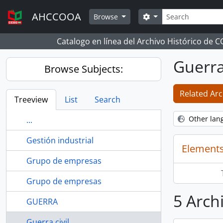
Skip to main content
Search
AHCCOOA
Search options
Browse
Catalogo en línea del Archivo Histórico de 
Guerra 
Browse Subjects:
Related Arc
Treeview
List
Search
Other lan
...
Gestión industrial
Elements
Grupo de empresas
Grupo de empresas
5 Archi
GUERRA
Guerra civil