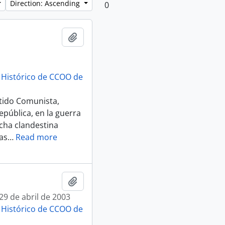
Direction: Ascending
0
Add to clipboard
o Histórico de CCOO de
rtido Comunista,
pública, en la guerra
ucha clandestina
as
…
Read more
Add to clipboard
 29 de abril de 2003
o Histórico de CCOO de