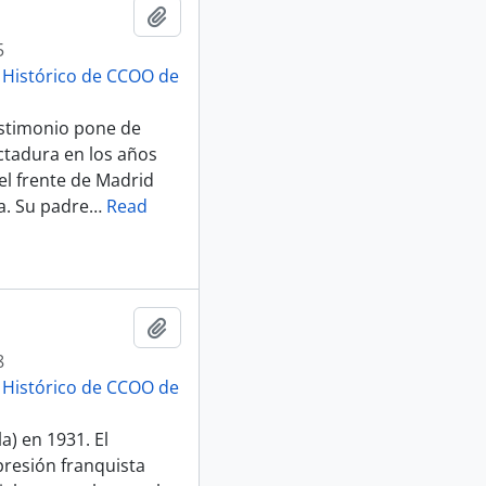
Add to clipboard
5
o Histórico de CCOO de
testimonio pone de
ictadura en los años
l frente de Madrid
a. Su padre
…
Read
Add to clipboard
8
o Histórico de CCOO de
a) en 1931. El
presión franquista