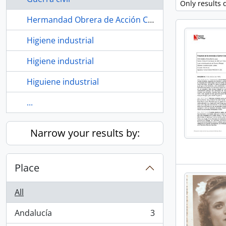
Remove filter:
Only results d
Hermandad Obrera de Acción Católica (HOAC)
Higiene industrial
Higiene industrial
Higuiene industrial
...
Narrow your results by:
Place
All
Andalucía
3
, 3 results