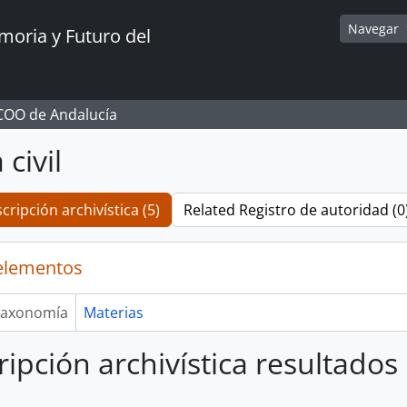
Navegar
oria y Futuro del
CCOO de Andalucía
civil
cripción archivística (5)
Related Registro de autoridad (0
elementos
axonomía
Materias
ripción archivística resultado