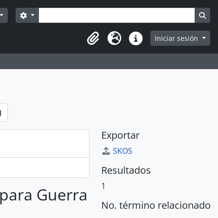
Búsqueda
Search options
Sea
Iniciar sesión
Portapapeles
Idioma
Enlaces rápidos
)
Exportar
SKOS
Resultados
1
s para Guerra
No. término relacionado