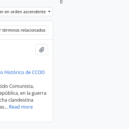
0
ción en orden ascendente
r términos relacionados
Añadir al portapapeles
vo Histórico de CCOO
rtido Comunista,
pública, en la guerra
ucha clandestina
as
…
Read more