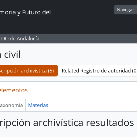
Navegar
oria y Futuro del
CCOO de Andalucía
civil
cripción archivística (5)
Related Registro de autoridad (0
elementos
axonomía
Materias
ripción archivística resultado