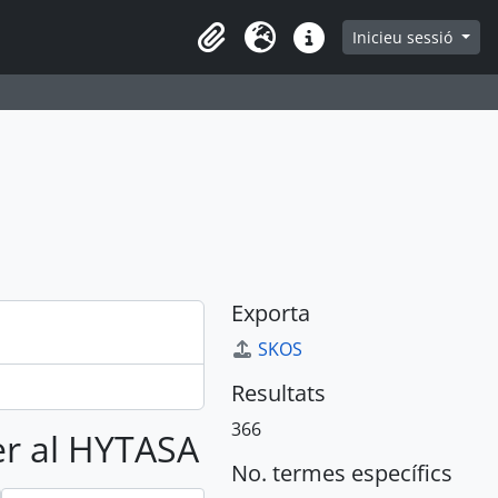
page
Inicieu sessió
Clipboard
Idioma
Dreceres
Exporta
SKOS
Resultats
366
per al HYTASA
No. termes específics