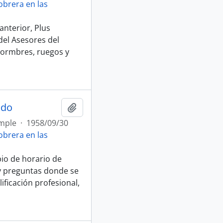
brera en las
anterior, Plus
el Asesores del
normbres, ruegos y
ado
Afegir al portapapers
mple
·
1958/09/30
brera en las
io de horario de
 y preguntas donde se
ificación profesional,