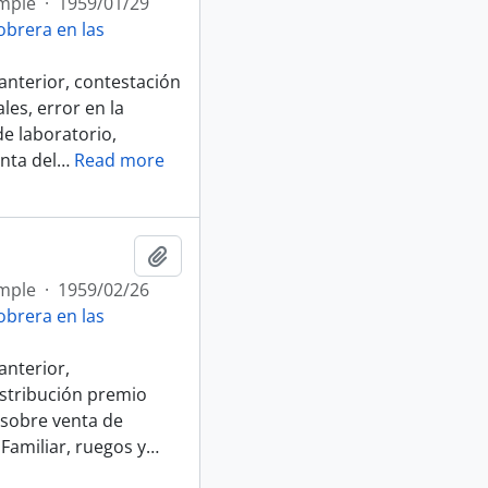
mple
·
1959/01/29
brera en las
anterior, contestación
les, error en la
de laboratorio,
nta del
…
Read more
Afegir al portapapers
mple
·
1959/02/26
brera en las
anterior,
istribución premio
 sobre venta de
Familiar, ruegos y
…