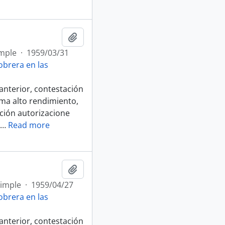
Afegir al portapapers
mple
·
1959/03/31
brera en las
anterior, contestación
ima alto rendimiento,
ación autorizacione
…
Read more
Afegir al portapapers
simple
·
1959/04/27
brera en las
anterior, contestación