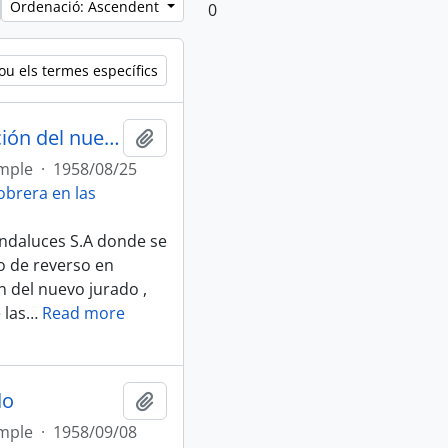
Ordenació: Ascendent
0
ou els termes específics
1958 (25 de agosto) – Acta de constitución del nuevo Jurado
Afegir al portapapers
mple
·
1958/08/25
brera en las
 Andaluces S.A donde se
do de reverso en
n del nuevo jurado ,
 las
…
Read more
do
Afegir al portapapers
mple
·
1958/09/08