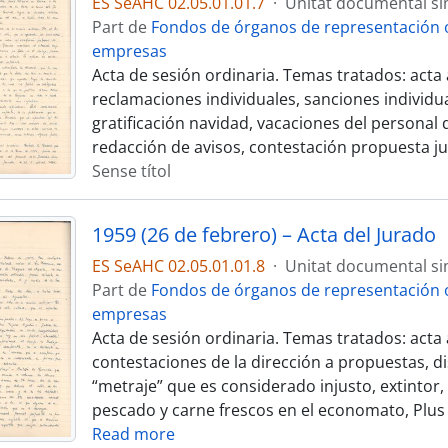
ES SeAHC 02.05.01.01.7
·
Unitat documental si
Part de
Fondos de órganos de representación o
empresas
Acta de sesión ordinaria. Temas tratados: acta 
reclamaciones individuales, sanciones individua
gratificación navidad, vacaciones del personal 
redacción de avisos, contestación propuesta ju
Sense títol
1959 (26 de febrero) – Acta del Jurado
ES SeAHC 02.05.01.01.8
·
Unitat documental si
Part de
Fondos de órganos de representación o
empresas
Acta de sesión ordinaria. Temas tratados: acta 
contestaciones de la dirección a propuestas, d
“metraje” que es considerado injusto, extintor,
pescado y carne frescos en el economato, Plus 
Read more