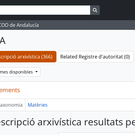
Search in browse 
CCOO de Andalucía
A
ripció arxivística (366)
Related Registre d'autoritat (0)
iomes disponibles
lements
axonomia
Matèries
scripció arxivística resultats 