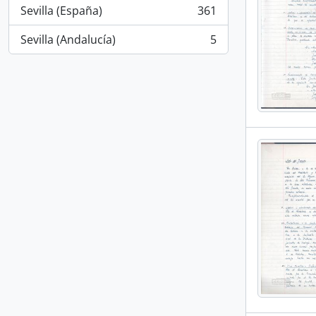
Sevilla (España)
361
, 361 results
Sevilla (Andalucía)
5
, 5 results