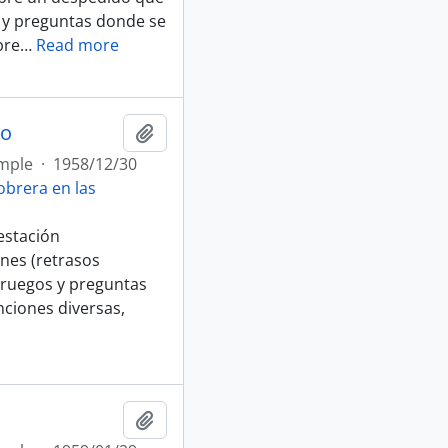
 y preguntas donde se
bre
…
Read more
do
Afegir al portapapers
mple
·
1958/12/30
brera en las
estación
ones (retrasos
, ruegos y preguntas
ciones diversas,
Afegir al portapapers