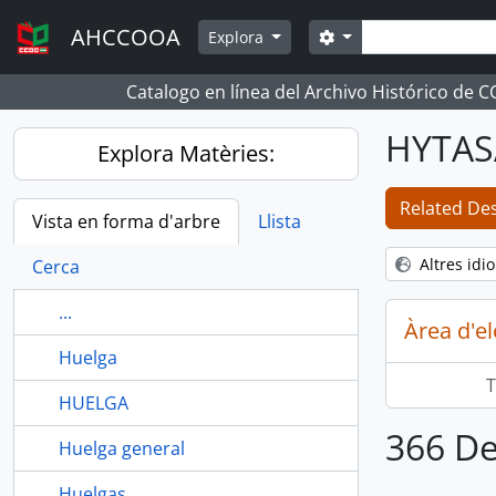
Skip to main content
Cerca
AHCCOOA
Search options
Explora
Catalogo en línea del Archivo Histórico de 
HYTAS
Explora Matèries:
Related Desc
Vista en forma d'arbre
Llista
Altres id
Cerca
...
Àrea d'e
Huelga
T
HUELGA
366 De
Huelga general
Huelgas