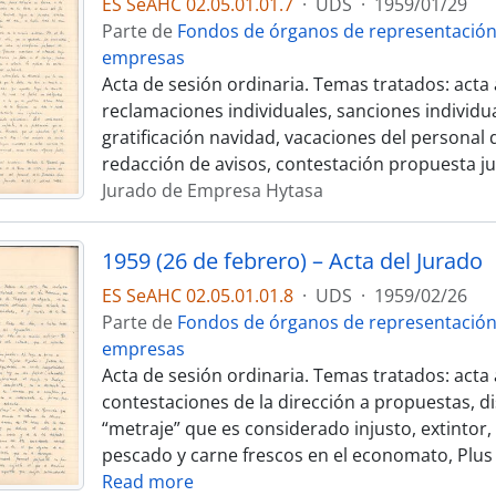
ES SeAHC 02.05.01.01.7
·
UDS
·
1959/01/29
Parte de
Fondos de órganos de representación
empresas
Acta de sesión ordinaria. Temas tratados: acta 
reclamaciones individuales, sanciones individua
gratificación navidad, vacaciones del personal 
redacción de avisos, contestación propuesta ju
Jurado de Empresa Hytasa
1959 (26 de febrero) – Acta del Jurado
ES SeAHC 02.05.01.01.8
·
UDS
·
1959/02/26
Parte de
Fondos de órganos de representación
empresas
Acta de sesión ordinaria. Temas tratados: acta 
contestaciones de la dirección a propuestas, d
“metraje” que es considerado injusto, extintor,
pescado y carne frescos en el economato, Plus 
Read more