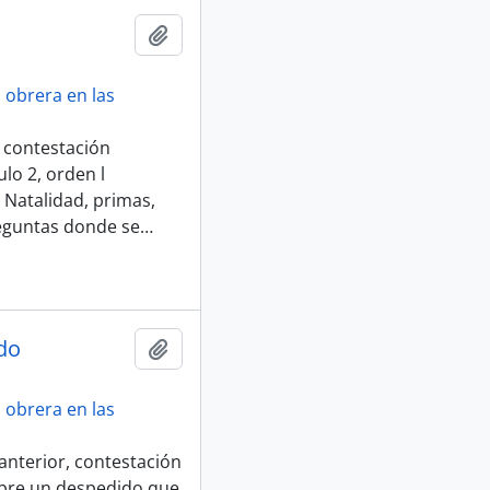
Añadir al portapapeles
 obrera en las
, contestación
lo 2, orden l
 Natalidad, primas,
reguntas donde se
…
do
Añadir al portapapeles
 obrera en las
anterior, contestación
obre un despedido que