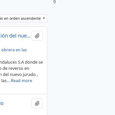
0
ción en orden ascendente
1958 (25 de agosto) – Acta de constitución del nuevo Jurado
Añadir al portapapeles
 obrera en las
 Andaluces S.A donde se
do de reverso en
n del nuevo jurado ,
 las
…
Read more
do
Añadir al portapapeles