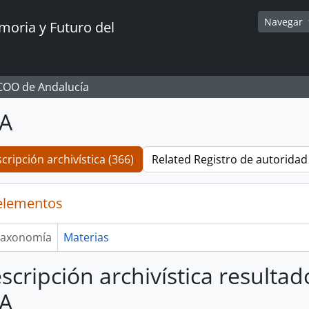
Navegar
oria y Futuro del
CCOO de Andalucía
A
cripción archivística (366)
Related Registro de autoridad 
elementos
axonomía
Materias
scripción archivística resultad
A