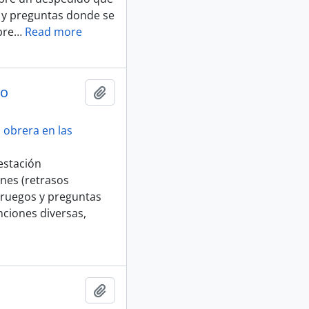
 y preguntas donde se
bre
…
Read more
do
Añadir al portapapeles
 obrera en las
estación
ones (retrasos
, ruegos y preguntas
ciones diversas,
Añadir al portapapeles