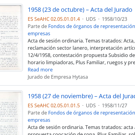
1958 (23 de octubre) – Acta del Jurado
ES SeAHC 02.05.01.01.4
·
UDS
·
1958/10/23
Parte de
Fondos de órganos de representación
empresas
Acta de sesión ordinaria. Temas tratados: Acta
reclamación sector lanero, interpretación artícu
12/4/1958, contestación propuesta Subsidio de
horario limpiadoras, Plus Familiar, ruegos y p
Read more
Jurado de Empresa Hytasa
1958 (27 de noviembre) – Acta del Jura
ES SeAHC 02.05.01.01.5
·
UDS
·
1958/11/27
Parte de
Fondos de órganos de representación
empresas
Acta de sesión ordinaria. Temas tratados: acta 
propuesta coocación de ropa, Plus Familiar, s