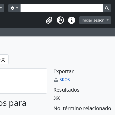
Búsqueda
Search options
Sea
Iniciar sesión
Portapapeles
Idioma
Enlaces rápidos
(0)
Exportar
SKOS
Resultados
366
os para
No. término relacionado