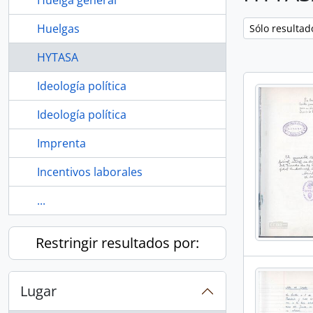
Huelga general
Huelgas
Remove filter:
Sólo resultad
HYTASA
Ideología política
Ideología política
Imprenta
Incentivos laborales
...
Restringir resultados por:
Lugar