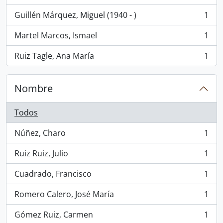
Guillén Márquez, Miguel (1940 - )
1
, 1 resultados
Martel Marcos, Ismael
1
, 1 resultados
Ruiz Tagle, Ana María
1
, 1 resultados
Nombre
Todos
Núñez, Charo
1
, 1 resultados
Ruiz Ruiz, Julio
1
, 1 resultados
Cuadrado, Francisco
1
, 1 resultados
Romero Calero, José María
1
, 1 resultados
Gómez Ruiz, Carmen
1
, 1 resultados