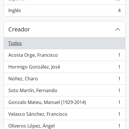
, 83 resultados
Inglés
4
, 4 resultados
Creador
Todos
Acosta Orge, Francisco
1
, 1 resultados
Hormigo González, José
1
, 1 resultados
Núñez, Charo
1
, 1 resultados
Soto Martín, Fernando
1
, 1 resultados
Gonzalo Mateu, Manuel (1929-2014)
1
, 1 resultados
Velasco Sánchez, Francisco
1
, 1 resultados
Oliveros López, Ángel
1
, 1 resultados