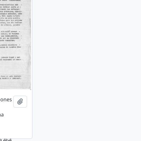
iones
Añadir al portapapeles
ma
e 464