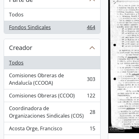
Todos
Fondos Sindicales
464
, 464 resultados
Creador
Todos
Comisiones Obreras de
303
, 303 resultados
Andalucía (CCOOA)
Comisiones Obreras (CCOO)
122
, 122 resultados
Coordinadora de
28
, 28 resultados
Organizaciones Sindicales (COS)
Acosta Orge, Francisco
15
, 15 resultados