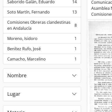
Saborido Galán, Eduardo
14
Comunicado
, 14 resultados
Asamblea 
Soto Martín, Fernando
13
Comisione
, 13 resultados
Comisiones Obreras clandestinas
8
, 8 resultados
en Andalucía
Moreno, Isidoro
1
, 1 resultados
Benítez Rufo, José
1
, 1 resultados
Camacho, Marcelino
1
, 1 resultados
Nombre
Lugar