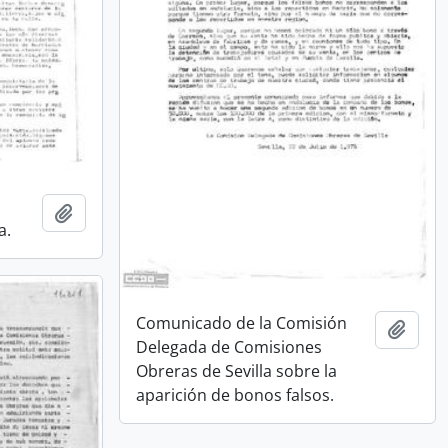
n
Añadir al portapapeles
a.
Comunicado de la Comisión
Añadi
Delegada de Comisiones
Obreras de Sevilla sobre la
aparición de bonos falsos.