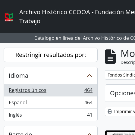
Skip to main content
Archivo Histórico CCOOA - Fundación Mem
Trabajo
Catalogo en línea del Archivo Histórico de 
Mo
Restringir resultados por:
Descrip
Idioma
Remove filter:
Fondos Sindi
Registros únicos
464
Opcione
, 464 resultados
Español
464
, 464 resultados
Imprimir v
Inglés
41
, 41 resultados
Parte de