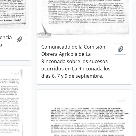
encia
Añadir al portapapeles
a
Comunicado de la Comisión
Añadi
Obrera Agrícola de La
Rinconada sobre los sucesos
ocurridos en La Rinconada los
días 6, 7 y 9 de septiembre.