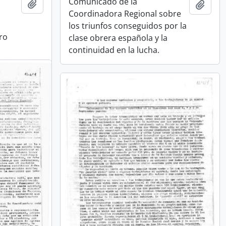
Comunicado de la
Añadir al portapapeles
Añadi
Coordinadora Regional sobre
los triunfos conseguidos por la
uro
clase obrera española y la
continuidad en la lucha.