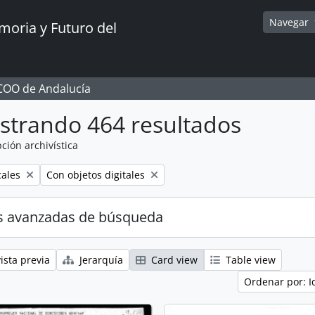
Navegar
oria y Futuro del
CCOO de Andalucía
strando 464 resultados
ción archivística
Remove filter:
cales
Con objetos digitales
s avanzadas de búsqueda
ista previa
Jerarquía
Card view
Table view
Ordenar por: I