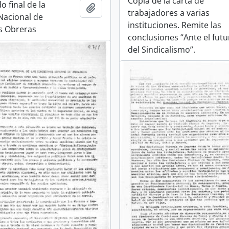
Copia de la carta de
 final de la
Añadir al portapapeles
trabajadores a varias
Nacional de
instituciones. Remite las
s Obreras
conclusiones “Ante el fut
del Sindicalismo”.