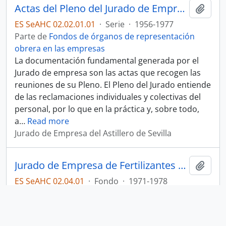
Actas del Pleno del Jurado de Empresa de Astilleros de Sevilla
Añadi
ES SeAHC 02.02.01.01
·
Serie
·
1956-1977
Parte de
Fondos de órganos de representación
obrera en las empresas
La documentación fundamental generada por el
Jurado de empresa son las actas que recogen las
reuniones de su Pleno. El Pleno del Jurado entiende
de las reclamaciones individuales y colectivas del
personal, por lo que en la práctica y, sobre todo,
a
…
Read more
Jurado de Empresa del Astillero de Sevilla
Jurado de Empresa de Fertilizantes Españoles S.A. (FESA)
Añadi
ES SeAHC 02.04.01
·
Fondo
·
1971-1978
Parte de
Fondos de órganos de representación
obrera en las empresas
La documentación conservada la conforma