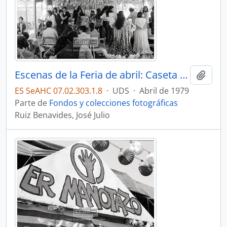
Escenas de la Feria de abril: Caseta La PECERA – 08
Añadi
ES SeAHC 07.02.303.1.8
·
UDS
·
Abril de 1979
Parte de
Fondos y colecciones fotográficas
Ruiz Benavides, José Julio