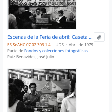
Escenas de la Feria de abril: Caseta La PECERA – 04
Añadi
ES SeAHC 07.02.303.1.4
·
UDS
·
Abril de 1979
Parte de
Fondos y colecciones fotográficas
Ruiz Benavides, José Julio