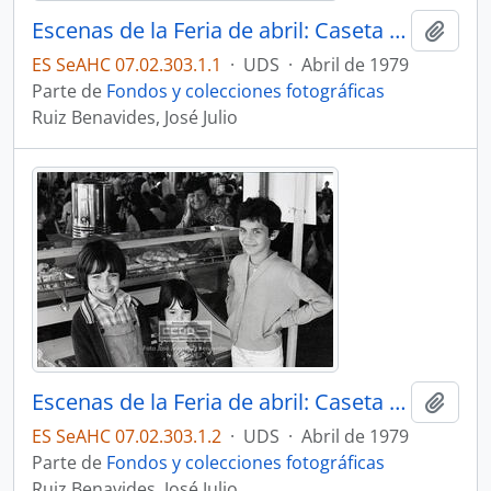
Escenas de la Feria de abril: Caseta La PECERA – 01
Añadi
ES SeAHC 07.02.303.1.1
·
UDS
·
Abril de 1979
Parte de
Fondos y colecciones fotográficas
Ruiz Benavides, José Julio
Escenas de la Feria de abril: Caseta La PECERA – 02
Añadi
ES SeAHC 07.02.303.1.2
·
UDS
·
Abril de 1979
Parte de
Fondos y colecciones fotográficas
Ruiz Benavides, José Julio