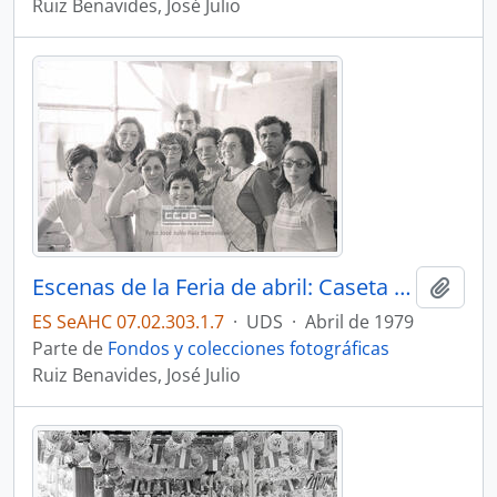
Ruiz Benavides, José Julio
Escenas de la Feria de abril: Caseta La PECERA – 07
Añadi
ES SeAHC 07.02.303.1.7
·
UDS
·
Abril de 1979
Parte de
Fondos y colecciones fotográficas
Ruiz Benavides, José Julio