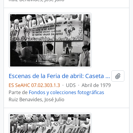
Escenas de la Feria de abril: Caseta La PECERA – 03
Añadi
ES SeAHC 07.02.303.1.3
·
UDS
·
Abril de 1979
Parte de
Fondos y colecciones fotográficas
Ruiz Benavides, José Julio