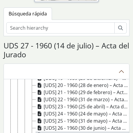
[UDS] 9 - 1959 (31 de marzo) – Acta del Jurado
Búsqueda rápida
[UDS] 10 - 1959 (27 de abril) – Acta del Jurado
[UDS] 11 - 1959 (21 de mayo) – Acta del Jurado
Bús
[UDS] 12 - 1959 (3 de junio) – Acta del Jurado (sesión extraordinaria)
[UDS] 13 - 1959 (30 de junio) – Acta del Jurado
[UDS] 14 - 1959 (16 de julio) – Acta del Jurado
UDS 27 - 1960 (14 de julio) – Acta del
[UDS] 15 - 1959 (27 de agosto) – Acta del Jurado
Jurado
[UDS] 16 - 1959 (24 de septiembre) – Acta del Jurado
[UDS] 17 - 1959 (29 de octubre) – Acta del Jurado
[UDS] 18 - 1959 (30 de noviembre) – Acta del Jurado
[UDS] 19 - 1959 (29 de diciembre) – Acta del Jurado
[UDS] 20 - 1960 (28 de enero) – Acta del Jurado
[UDS] 21 - 1960 (29 de febrero) – Acta del Jurado
[UDS] 22 - 1960 (31 de marzo) – Acta del Jurado
[UDS] 23 - 1960 (25 de abril) – Acta del Jurado
[UDS] 24 - 1960 (24 de mayo) – Acta del Jurado (sesión extraordinaria)
[UDS] 25 - 1960 (31 de mayo) – Acta del Jurado
[UDS] 26 - 1960 (30 de junio) – Acta del Jurado