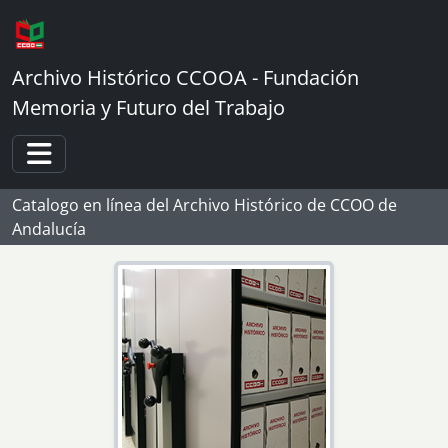
Skip to main content
Archivo Histórico CCOOA - Fundación
[Agrupación de fondos] 02 - Fondos de órganos de representación obrera en las empresas
Memoria y Futuro del Trabajo
[Agrupación de fondos] 01 - Representación obrera en Arteferro
[Agrupación de fondos] 02 - Representación obrera en el Astillero de Sevilla
[Agrupación de fondos] 03 - Representación obrera en la empresa Fasa-Renault
Toggle navigation
[Agrupación de fondos] 04 - Representación de trabajadores en Fertilizantes Españoles S.A. (FESA)
Catalogo en línea del Archivo Histórico de CCOO de
[Agrupación de fondos] 05 - Representación obrera en la Empresa Hytasa
Andalucía
[Fondo] 01 - Jurado de Empresa de Hilaturas y Textiles Andaluces SA
[Serie] 01 - Actas del Pleno del Jurado de Empresa de Hytasa
[UDS] 1 - 1958 (25 de agosto) – Acta de constitución del nuevo Jurado
[UDS] 2 - 1958 (8 de septiembre) – Acta del Jurado
[UDS] 3 - 1958 (30 de septiembre) – Acta del Jurado
[UDS] 4 - 1958 (23 de octubre) – Acta del Jurado
[UDS] 5 - 1958 (27 de noviembre) – Acta del Jurado
[UDS] 6 - 1958 (30 de diciembre) – Acta del Jurado
[UDS] 7 - 1959 (29 de enero) – Acta del Jurado
[UDS] 8 - 1959 (26 de febrero) – Acta del Jurado