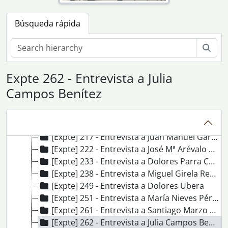
[Expte] 170 - Entrevista a Francisco Cuadrado Lagares
[Expte] 171 - Entrevista a Rafael García Contreras
Búsqueda rápida
[Expte] 172 - Entrevista a Luis Santos Peraza
[Expte] 176 - Entrevista a Ana Claro Fuentes
Bús
[Expte] 178 - Entrevista a Mª Rosa Gamero del Moral
[Expte] 189 - Entrevista a Mercedes Liranzo Hernández
Expte 262 - Entrevista a Julia
[Expte] 190 - Entrevista a Manuel Sánchez Puig
[Expte] 191 - Entrevista a José Mª Rangel Pérez
Campos Benítez
[Expte] 192 - Entrevista a Josefa Verano Martínez
[Expte] 196 - Entrevista a Jaime Montes Muñoz
[Expte] 204 - Entrevista Rodolfo Martagón Ruiz
[Expte] 217 - Entrevista a Juan Manuel García Rodríguez-Almansa
[Expte] 222 - Entrevista a José Mª Arévalo Ruiz
[Expte] 233 - Entrevista a Dolores Parra Chica
[Expte] 238 - Entrevista a Miguel Girela Reyes
[Expte] 249 - Entrevista a Dolores Ubera
[Expte] 251 - Entrevista a María Nieves Pérez Almero
[Expte] 261 - Entrevista a Santiago Marzo Caballero
[Expte] 262 - Entrevista a Julia Campos Benítez