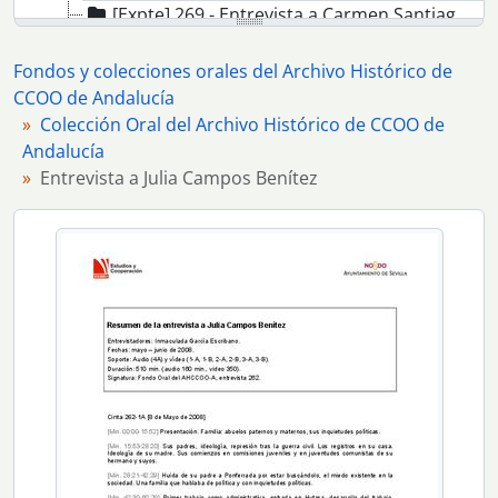
[Expte] 269 - Entrevista a Carmen Santiago Vallecillo
[Expte] 267 - Entrevista a Francisco Fornet Ruiz
[Expte] 277 - Entrevista a Mª del Carmen García Lérida
Fondos y colecciones orales del Archivo Histórico de
[Expte] 278 - Entrevista a Julia Gómez del Sol
CCOO de Andalucía
[Expte] 288 - Entrevista a Isabel Grande Ruth
Colección Oral del Archivo Histórico de CCOO de
[Expte] 301 - Entrevista a Juan García García
Andalucía
[Expte] 306 - Entrevista a Alegría Esquinaldo Díaz
Entrevista a Julia Campos Benítez
[Expte] 336 - Entrevista a María del Carmen Vázquez
[Expte] 341 - Entrevista a Victoria Lobato Barragán
[Expte] 364 - Entrevista a Charo Nuñez
[Expte] 378 - Entrevista a Emma Castro Iglesias
[Expte] 405 - Entrevista a Reyes Cárdenas Ocaña
[Expte] 406 - Entrevista a Dolores Sanisidro Pose
[Expte] 408 - Entrevista a Consuelo Revilla Delgado
[Expte] 409 - Entrevista a María Luisa Madrera Parejo
[Expte] 410 - Entrevista a Cándido Jiménez Sánchez
[Expte] 411 - Entrevista a Jose Francisco Gutiérrez Rodriguez
[Expte] 412 - Entrevista a Pedro Francisco Baldó Vizcaíno
[Expte] 413 - Entrevista a Paqui Andújar Rodríguez