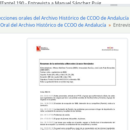
[Expte] 190 - Entrevista a Manuel Sánchez Puig
[Expte] 191 - Entrevista a José Mª Rangel Pérez
[Expte] 192 - Entrevista a Josefa Verano Martínez
ecciones orales del Archivo Histórico de CCOO de Andalucía
[Expte] 196 - Entrevista a Jaime Montes Muñoz
 Oral del Archivo Histórico de CCOO de Andalucía
Entrevi
[Expte] 204 - Entrevista Rodolfo Martagón Ruiz
[Expte] 217 - Entrevista a Juan Manuel García Rodríguez-Al
[Expte] 222 - Entrevista a José Mª Arévalo Ruiz
[Expte] 233 - Entrevista a Dolores Parra Chica
[Expte] 238 - Entrevista a Miguel Girela Reyes
[Expte] 249 - Entrevista a Dolores Ubera
[Expte] 251 - Entrevista a María Nieves Pérez Almero
[Expte] 261 - Entrevista a Santiago Marzo Caballero
[Expte] 262 - Entrevista a Julia Campos Benítez
[Expte] 269 - Entrevista a Carmen Santiago Vallecillo
[Expte] 267 - Entrevista a Francisco Fornet Ruiz
[Expte] 277 - Entrevista a Mª del Carmen García Lérida
[Expte] 278 - Entrevista a Julia Gómez del Sol
[Expte] 288 - Entrevista a Isabel Grande Ruth
[Expte] 301 - Entrevista a Juan García García