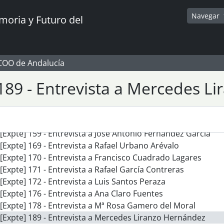
[Expte] 112 - Entrevista a Francisco Trujillo Villanueva
[Expte] 115 - Entrevista a Juan Pérez Pérez
Navegar
oria y Futuro del
[Expte] 118 - Entrevista a Manuel Velasco Sánchez
[Expte] 136 - Entrevista a Ignacio Sánchez López
[Expte] 141 - Entrevista a Isabel Amil Castillo
[Expte] 145 - Entrevista a María de los Ángeles Roda Díaz
CCOO de Andalucía
[Expte] 146 - Entrevista a Isabel Callejón Moya
189 - Entrevista a Mercedes L
[Expte] 153 - Entrevista a Mª Paz Sánchez González
[Expte] 155 - Entrevista a Antonio Gallego Fernández
[Expte] 156 - Entrevista a Francisco Sánchez Legrán
[Expte] 158 - Entrevista a Florentino Moreno Avellaneda
[Expte] 159 - Entrevista a José Antonio Fernández García
[Expte] 169 - Entrevista a Rafael Urbano Arévalo
[Expte] 170 - Entrevista a Francisco Cuadrado Lagares
[Expte] 171 - Entrevista a Rafael García Contreras
[Expte] 172 - Entrevista a Luis Santos Peraza
[Expte] 176 - Entrevista a Ana Claro Fuentes
[Expte] 178 - Entrevista a Mª Rosa Gamero del Moral
[Expte] 189 - Entrevista a Mercedes Liranzo Hernández