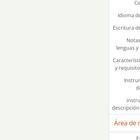
Co
Idioma de
Escritura d
Notas
lenguas y 
Característi
y requisit
Instru
d
instr
descripció
Área de 
E