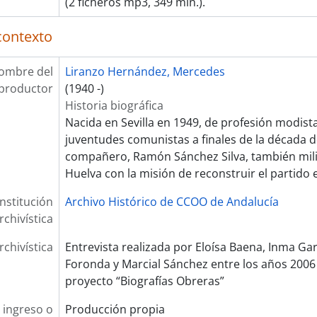
(2 ficheros mp3, 349 min.).
contexto
ombre del
Liranzo Hernández, Mercedes
productor
(1940 -)
Historia biográfica
Nacida en Sevilla en 1949, de profesión modista
juventudes comunistas a finales de la década d
compañero, Ramón Sánchez Silva, también milit
Huelva con la misión de reconstruir el partido 
Institución
Archivo Histórico de CCOO de Andalucía
rchivística
rchivística
Entrevista realizada por Eloísa Baena, Inma Gar
Foronda y Marcial Sánchez entre los años 2006 
proyecto “Biografías Obreras”
 ingreso o
Producción propia