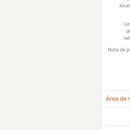
loca
Un
d
re
Nota de p
Área de 