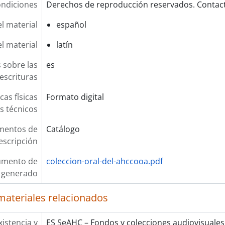
ndiciones
Derechos de reproducción reservados. Contact
l material
español
el material
latín
 sobre las
es
escrituras
cas físicas
Formato digital
os técnicos
mentos de
Catálogo
escripción
umento de
coleccion-oral-del-ahccooa.pdf
n generado
materiales relacionados
xistencia y
ES SeAHC – Fondos y colecciones audiovisuales