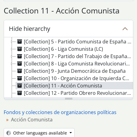
[Agrupación de fondos] 05 - Fondos y colecciones de organizaciones políticas
Collection 11 - Acción Comunista
[Fonds] 1 - Comité Regional de Andalucía del Partido Comunista de España/ Partido Comunista de Andalucía
[Fonds] 2 - Comité Provincial de Sevilla del Partido Comunista Obrero Español.
[Collection] 3 - Movimiento Comunista (MC)
Hide hierarchy
[Collection] 4 - Organización Comunista de España - Bandera Roja
[Collection] 5 - Partido Comunista de España (marxista-leninista)
[Collection] 6 - Liga Comunista (LC)
[Collection] 7 - Partido del Trabajo de España (PTE)
[Collection] 8 - Liga Comunista Revolucionaria (LCR)
[Collection] 9 - Junta Democrática de España
[Collection] 10 - Organización de Izquierda Comunista (OIC)
[Collection] 11 - Acción Comunista
[Collection] 12 - Partido Obrero Revolucionario de España (PORE)
[Collection] 13 - Partido Obrero Revolucionario (POR) IV Internacional Posadista
[Collection] 14 - Partido Socialista Obrero Español
Fondos y colecciones de organizaciones políticas
[Collection] 15 - Partido Comunista de España (Internacional) PCE(I)
Acción Comunista
[Collection] 16 - Organización Revolucionaria de Trabajadores (ORT)
[Collection] 17 - Movimiento de Liberación Comunista (MLC)
Other languages available