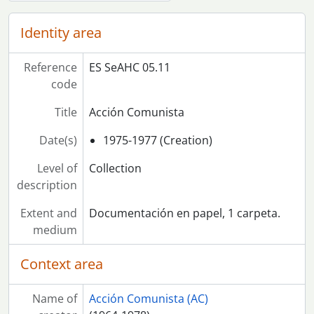
[Collection] 18 - Organización Cuarta Internacional (OCI)
[Collection] 19 - Coordinación Democrática
Identity area
[Collection] 20 - Partido Carlista
[Collection] 21 - Organización Socialista Revolucionaria (OSR)
Reference
[Collection] 22 - Partido Comunista de los Pueblos de España (PCPE)
ES SeAHC 05.11
code
[Collection] 23 - Partido Obrero de Unificación Marxista (POUM)
Title
Acción Comunista
Date(s)
1975-1977 (Creation)
Level of
Collection
description
Extent and
Documentación en papel, 1 carpeta.
medium
Context area
Name of
Acción Comunista (AC)