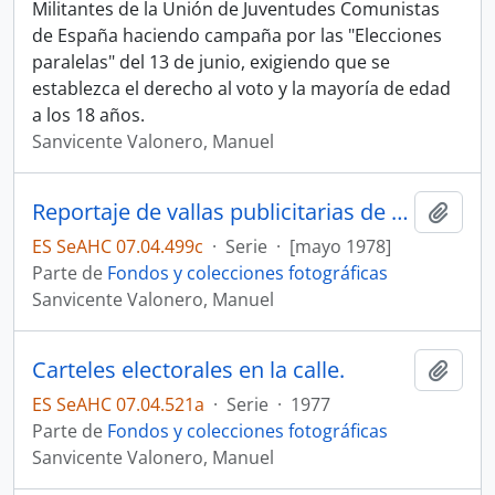
Militantes de la Unión de Juventudes Comunistas
de España haciendo campaña por las "Elecciones
paralelas" del 13 de junio, exigiendo que se
establezca el derecho al voto y la mayoría de edad
a los 18 años.
Sanvicente Valonero, Manuel
Reportaje de vallas publicitarias de partidos políticos y de la campaña electoral.
Añadi
ES SeAHC 07.04.499c
·
Serie
·
[mayo 1978]
Parte de
Fondos y colecciones fotográficas
Sanvicente Valonero, Manuel
Carteles electorales en la calle.
Añadi
ES SeAHC 07.04.521a
·
Serie
·
1977
Parte de
Fondos y colecciones fotográficas
Sanvicente Valonero, Manuel