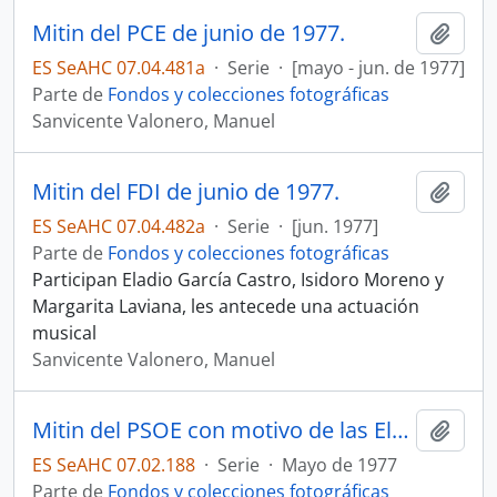
Mitin del PCE de junio de 1977.
Añadi
ES SeAHC 07.04.481a
·
Serie
·
[mayo - jun. de 1977]
Parte de
Fondos y colecciones fotográficas
Sanvicente Valonero, Manuel
Mitin del FDI de junio de 1977.
Añadi
ES SeAHC 07.04.482a
·
Serie
·
[jun. 1977]
Parte de
Fondos y colecciones fotográficas
Participan Eladio García Castro, Isidoro Moreno y
Margarita Laviana, les antecede una actuación
musical
Sanvicente Valonero, Manuel
Mitin del PSOE con motivo de las Elecciones Generales Constituyentes
Añadi
ES SeAHC 07.02.188
·
Serie
·
Mayo de 1977
Parte de
Fondos y colecciones fotográficas