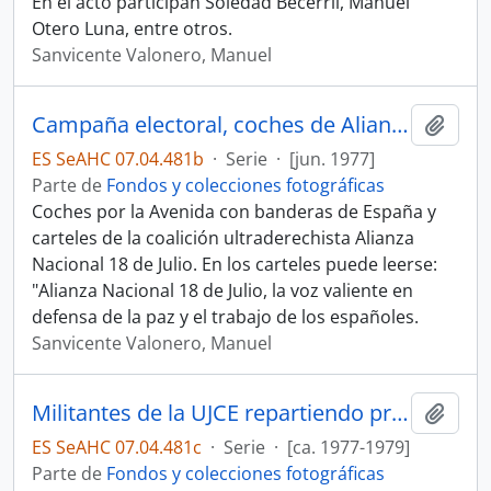
En el acto participan Soledad Becerril, Manuel
Otero Luna, entre otros.
Sanvicente Valonero, Manuel
Campaña electoral, coches de Alianza Nacional 18 de Julio por la Avda. de la Constitución
Añadi
ES SeAHC 07.04.481b
·
Serie
·
[jun. 1977]
Parte de
Fondos y colecciones fotográficas
Coches por la Avenida con banderas de España y
carteles de la coalición ultraderechista Alianza
Nacional 18 de Julio. En los carteles puede leerse:
"Alianza Nacional 18 de Julio, la voz valiente en
defensa de la paz y el trabajo de los españoles.
Sanvicente Valonero, Manuel
Militantes de la UJCE repartiendo propaganda electoral.
Añadi
ES SeAHC 07.04.481c
·
Serie
·
[ca. 1977-1979]
Parte de
Fondos y colecciones fotográficas