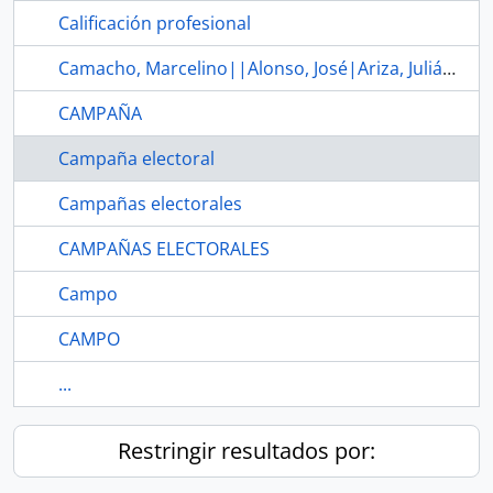
Calificación profesional
Camacho, Marcelino||Alonso, José|Ariza, Julián|Bois, Slavador|Fernández, Eduardo||García, Cipriano|García-Salve, Francisco|Gutiérrez, Antonio|Ibárrola, José Miguel|Iglesias, Gerardo|Iglesias, José Manuel|Linares, José|Lorente, Jerónimo|Martínez, Luis|Montes, Basilio|Morín, David|Muñiz Zapico, Juan|Pérez, Feliz|Royo, Luis|Saborido, Eduardo|Sartorius, Nicolás|Sánchez, Tranquilino|Soto, Fernando|Torrés, José|Tueros, Tomás|Varo, Armando|Zamora, Fernando
CAMPAÑA
Campaña electoral
Campañas electorales
CAMPAÑAS ELECTORALES
Campo
CAMPO
...
Restringir resultados por: