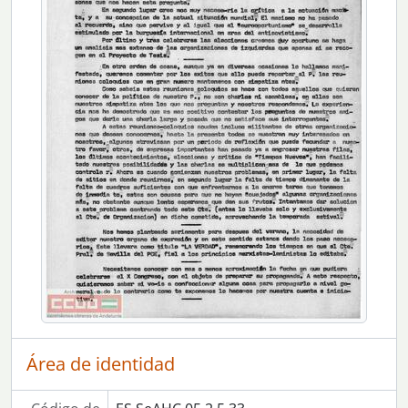
[UDS] 49 - Carta de Manuel Góngora a Manolo.
[UDS] 50 - Carta de la Secretaría de Prensa y Propaganda del PCOE al Secretario del Comité de la Organización del PCOE en Sevilla en la que le informa sobre la constitución de la secretaría
[UDS] 51 - Carta del Secretario de Organización del Comité Central del PCOE al Comité de la Organización del PCOE en Sevilla en la que le informa sobre la edición del libro de Enrique Líster “¡Basta!”. Acompaña invitación y hoja de pedido.
[UDS] 52 - Carta del Comité Provincial de Sevilla del PCOE al director de ABC de Sevilla en la que aclara la posición del Comité respecto a un artículo publicado en ese diario.
[UDS] 53 - Carta del Comité Central del PCOE a Manuel Góngora.
[UDS] 54 - Comunicado de la Secretaría de Agitación y Propaganda del PCOE a los militantes del partido en la que le informa sobre la campaña de propaganda en defensa del marxismo-leninismo.
[UDS] 55 - Carta de Manolo a Manolo en la que le da referencia de un nuevo camarada trasladado a Mallorca.
[UDS] 56 - Carta de Manolo a Enrique con información variada.
[UDS] 57 - Carta del Secretario de Organización del Comité Central del PCOE al Comité de la Organización del PCOE en Sevilla en la que le solicita el envío de los datos de cada organización y de cada militante.
[UDS] 58 - Copia de la carta del Comité Provincial de Sevilla del PCOE al Presidente de la Junta de Andalucía en la que se exponen las medidas políticas y económicas ante la situación del país.
[UDS] 59 - Circular nº 1 de la Comisión de Finanzas del Comité Central en relación a la preparación del congreso.
[UDS] 60 - “Un provocador expulsado del partido”. Comunicado del Comité Ejecutivo del PCOE referente a la expulsión de Adriano Iglesias.
[UDS] 61 - Carta del Comité Ejecutivo del PCOE a los militantes de la organización del Sena (París) en la que se plantean los problemas en dicha organización.
[UDS] 62 - Carta del Comité Central del PCOE a todas las organizaciones del partido en la que se comunica la expulsión de tres miembros del Comité Central de la organización del Sena.
[UDS] 63 - Carta de José Pérez Jover a Enrique Líster en la que muestra su deseo de unificación de los comunistas.
[UDS] 64 - Respuesta de Enrique Líster a la carta de José Pérez Jover del 24 de diciembre.
[UDS] 65 - Carta de Luis Emilio Veintimilla al editor de Unidad y Lucha en la que le solicita recibir el periódico.
Área de identidad
[UDS] 66 - Carta de Enrique Líster a los miembros del Comité Ejecutivo que no asistieron al Pleno del 15.
[UDS] 67 - Carta de Enrique Líster a los miembros del Comité Central en la que le informa sobre lo tratado en la reunión del Comité Ejecutivo.