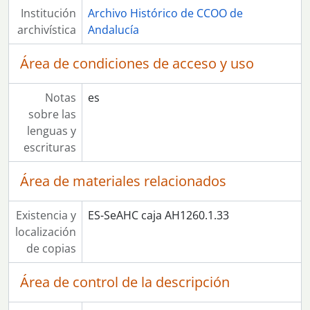
Institución
[Colección] 14 - Partido Socialista Obrero Español
Archivo Histórico de CCOO de
archivística
[Colección] 15 - Partido Comunista de España (Internacional) PCE(I)
Andalucía
[Colección] 16 - Organización Revolucionaria de Trabajadores (ORT)
Área de condiciones de acceso y uso
[Colección] 17 - Movimiento de Liberación Comunista (MLC)
[Colección] 18 - Organización Cuarta Internacional (OCI)
[Colección] 19 - Coordinación Democrática
Notas
es
[Colección] 20 - Partido Carlista
sobre las
[Colección] 21 - Organización Socialista Revolucionaria (OSR)
lenguas y
[Colección] 22 - Partido Comunista de los Pueblos de España (PCPE)
escrituras
[Colección] 23 - Partido Obrero de Unificación Marxista (POUM)
Área de materiales relacionados
Existencia y
ES-SeAHC caja AH1260.1.33
localización
de copias
Área de control de la descripción