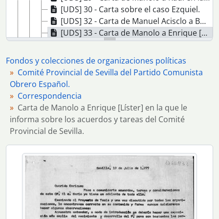
[UDS] 30 - Carta sobre el caso Ezquiel.
[UDS] 32 - Carta de Manuel Acisclo a Boris Ponomariov, miembro suplente del B. P. y Secretario del C.C. del PCUS, en la que solicita la pensión.
[UDS] 33 - Carta de Manolo a Enrique [Líster] en la que le informa sobre los acuerdos y tareas del Comité Provincial de Sevilla.
[UDS] 34 - Carta interna del Comité Ejecutivo del PCOE a las organizaciones y a los militantes en la que informa sobre la actividad del partido.
[UDS] 35 - Carta de Enrique Líster al Comité Provincial de Sevilla en la que informa sobre los bonos de ayuda al Congreso.
Fondos y colecciones de organizaciones políticas
[UDS] 36 - Respuesta de Enrique [Líster] a la carta de Manolo del 19 de julio.
Comité Provincial de Sevilla del Partido Comunista
[UDS] 37 - Copia de la carta de Manolo a Mario.
Obrero Español.
[UDS] 38 - Copia de la carta del Comité Provincial de Sevilla del PCOE a la Organización Comunista de España (Bandera Roja) en la que le solicita iniciar relaciones para actuar conjuntamente.
Correspondencia
[UDS] 39 - Carta del Comité Central del PCOE a las organizaciones del Partido en la que se inserta la circular informativa de la Comisión de Organización.
Carta de Manolo a Enrique [Líster] en la que le
[UDS] 40 - Copia de la carta del Comité Provincial de Sevilla del PCOE en la que se informa sobre la manifestación del 25 de septiembre. Acompaña recortes de prensa.
informa sobre los acuerdos y tareas del Comité
[UDS] 41 - Carta de Manolo al Comité Provincial de Sevilla del [PCOE]
Provincial de Sevilla.
[UDS] 42 - Copia de la carta dirigida a Manolo sobre las últimas actividades.
[UDS] 43 - Carta dirigida a Manolo.
[UDS] 44 - Carta de Enrique Líster al Comité Provincial del Partido en Sevilla en la que informa sobre la participación y celebración del X Congreso.
[UDS] 45 - Respuesta de Manolo a la carta de Enrique Lister del 4 de diciembre.
[UDS] 46 - Carta de Enrique Líster a todas las organizaciones y comités del partido en la que informa sobre la preparación del Congreso.
[UDS] 47 - Carta del Secretariado de Organización del Comité Provincial de Sevilla del PCOE a las Secretarias de Organización en la que especifica las tareas a realizar.
[UDS] 48 - Carta en la que se solicita la liquidación de 1977.