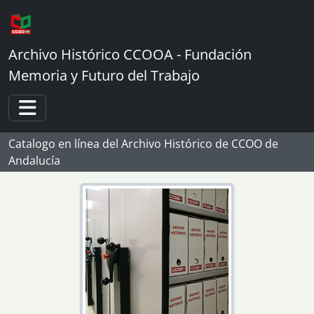
Skip to main content
[Agrupación de fondos] 05 - Fondos y colecciones de organizaciones políticas
[Fondo] 1 - Comité Regional de Andalucía del Partido Comunista de España/ Partido Comunista de Andalucía
Archivo Histórico CCOOA - Fundación
[Fondo] 2 - Comité Provincial de Sevilla del Partido Comunista Obrero Español.
[Serie] 1 - Comunicados, llamamientos, declaraciones y otros documentos
Memoria y Futuro del Trabajo
[Serie] 2 - Comunicados de prensa
[Serie] 3 - Conferencias
[Serie] 4 - Congresos
Toggle navigation
[Serie] 5 - Correspondencia
Catalogo en línea del Archivo Histórico de CCOO de
[UDS] 1 - Carta del Secretario General y del Secretario de Organización del PCOE a la Organización Unitaria del Partido Comunista de España en México en la que muestran sus opiniones sobre el proceso de unificación del movimiento comunista español.
Andalucía
[UDS] 2 - Carta de un grupo de combatientes a Radio Moscú en la que apoyan la campaña contra la Junta Militar de Chile.
[UDS] 3 - Respuesta de Víctor Dmítriev en la que agradece la solidaridad con el pueblo chileno.
[UDS] 4 - Respuesta de la Organización Unitaria del PC de España en México al Secretario General y Secretario de Organización del PCOE sobre la unificación de los comunistas españoles.
[UDS] 5 - Carta del Secretario General y del Secretario de Organización del PCOE a la Organización Unitaria del Partido Comunista de España en México como contestación a su respuesta del 12 de julio.
[UDS] 6 - Copia de la carta de un grupo de veteranos dirigida al Primer Ministro de la República de Portugal en la que muestran su apoyo a la revolución portuguesa.
[UDS] 7 - Copia de la carta del Comité Provincial de Sevilla del PCOE a Ponomariov, miembro suplente del Buró Político y Secretario del C.C. del PCUS, en la que muestra su extrañeza por el apoyo del Buró de Propaganda a la Junta Democrática y a Santiago Carrillo.
[UDS] 8 - Carta de Enrique [Líster] al C[omité] P[rovincial] de S[evilla] en la que plantea la necesidad de centrar la actividad del partido en España.
[UDS] 9 - Carta de P. al Comité Provincial de [Sevilla] en la que muestra sus consideraciones sobre el funcionamiento de dicho Comité.
[UDS] 10 - Copia de la respuesta del C[omité] P[rovincial] de Sevilla a Enrique Líster como contestación a su carta del 6 de febrero.