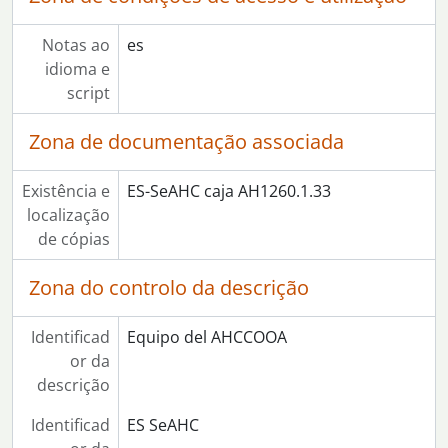
[Coleção] 19 - Coordinación Democrática
[Coleção] 20 - Partido Carlista
Notas ao
es
[Coleção] 21 - Organización Socialista Revolucionaria (OSR)
idioma e
[Coleção] 22 - Partido Comunista de los Pueblos de España (PCPE)
script
[Coleção] 23 - Partido Obrero de Unificación Marxista (POUM)
Zona de documentação associada
Existência e
ES-SeAHC caja AH1260.1.33
localização
de cópias
Zona do controlo da descrição
Identificad
Equipo del AHCCOOA
or da
descrição
Identificad
ES SeAHC