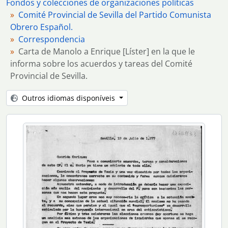
Fondos y colecciones de organizaciones políticas
[Item] 36 - Respuesta de Enrique [Líster] a la carta de Manolo del 19 de julio.
Comité Provincial de Sevilla del Partido Comunista
[Item] 37 - Copia de la carta de Manolo a Mario.
Obrero Español.
[Item] 38 - Copia de la carta del Comité Provincial de Sevilla del PCOE a la Organización Comunista de España (Bandera Roja) en la que le solicita iniciar relaciones para actuar conjuntamente.
Correspondencia
[Item] 39 - Carta del Comité Central del PCOE a las organizaciones del Partido en la que se inserta la circular informativa de la Comisión de Organización.
Carta de Manolo a Enrique [Líster] en la que le
[Item] 40 - Copia de la carta del Comité Provincial de Sevilla del PCOE en la que se informa sobre la manifestación del 25 de septiembre. Acompaña recortes de prensa.
informa sobre los acuerdos y tareas del Comité
[Item] 41 - Carta de Manolo al Comité Provincial de Sevilla del [PCOE]
Provincial de Sevilla.
[Item] 42 - Copia de la carta dirigida a Manolo sobre las últimas actividades.
[Item] 43 - Carta dirigida a Manolo.
Outros idiomas disponíveis
[Item] 44 - Carta de Enrique Líster al Comité Provincial del Partido en Sevilla en la que informa sobre la participación y celebración del X Congreso.
[Item] 45 - Respuesta de Manolo a la carta de Enrique Lister del 4 de diciembre.
[Item] 46 - Carta de Enrique Líster a todas las organizaciones y comités del partido en la que informa sobre la preparación del Congreso.
[Item] 47 - Carta del Secretariado de Organización del Comité Provincial de Sevilla del PCOE a las Secretarias de Organización en la que especifica las tareas a realizar.
[Item] 48 - Carta en la que se solicita la liquidación de 1977.
[Item] 49 - Carta de Manuel Góngora a Manolo.
[Item] 50 - Carta de la Secretaría de Prensa y Propaganda del PCOE al Secretario del Comité de la Organización del PCOE en Sevilla en la que le informa sobre la constitución de la secretaría
[Item] 51 - Carta del Secretario de Organización del Comité Central del PCOE al Comité de la Organización del PCOE en Sevilla en la que le informa sobre la edición del libro de Enrique Líster “¡Basta!”. Acompaña invitación y hoja de pedido.
[Item] 52 - Carta del Comité Provincial de Sevilla del PCOE al director de ABC de Sevilla en la que aclara la posición del Comité respecto a un artículo publicado en ese diario.
[Item] 53 - Carta del Comité Central del PCOE a Manuel Góngora.