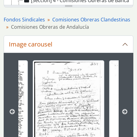
[Sección] 4 - Comisiones Obreras de Banca
[Sección] 5 - Comisiones Obreras del Campo
[Sección] 6 - Comisiones Obreras de la Construcción
Fondos Sindicales
Comisiones Obreras Clandestinas
[Sección] 7 - Comisiones Obreras de Enseñanza de Sevilla
Comisiones Obreras de Andalucía
[Sección] 8 - Comisiones Obreras de Hostelería
[Sección] 9 - Comisiones Obreras del Metal de Sevilla
Image carousel
[Sección] 10 - Comisiones Obreras del Textil de Sevilla
[Sección] 11 - Comisiones Obreras de Transporte de Sevilla
[Sección] 12 - Comisiones Obreras de Sevilla
Changing the current slide of this carousel will chan
[Sección] 13 - Coordinadora de Organizaciones Sindicales (COS)
[Sección] 14 - Comisiones Obreras de Cádiz
[Sección] 15 - Comisiones Obreras de Granada
[Sección] 16 - Comisiones Obreras de Huelva
[Sección] 17 - Comisiones Obreras de Córdoba
[Sección] 18 - Comisiones Obreras en otros territorios
[Agrupación de fondos] 2 - Confederación Sindical de Comisiones Obreras de Andalucía (CCOOA)