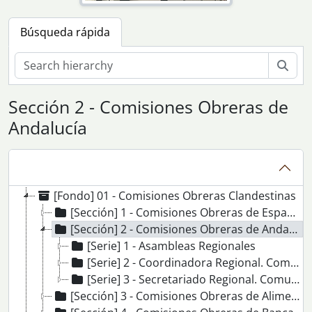
Búsqueda rápida
Bús
Sección 2 - Comisiones Obreras de
Andalucía
[Agrupación de fondos] 01 - Fondos Sindicales
[Fondo] 01 - Comisiones Obreras Clandestinas
[Sección] 1 - Comisiones Obreras de España
[Sección] 2 - Comisiones Obreras de Andalucía
[Serie] 1 - Asambleas Regionales
[Serie] 2 - Coordinadora Regional. Comunicados
[Serie] 3 - Secretariado Regional. Comunicados
[Sección] 3 - Comisiones Obreras de Alimentación de Sevilla