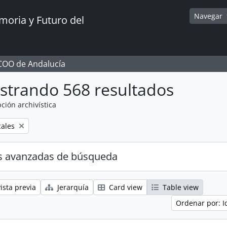
Navegar
oria y Futuro del
CCOO de Andalucía
strando 568 resultados
ción archivística
cales
s avanzadas de búsqueda
ista previa
Jerarquía
Card view
Table view
Ordenar por: I