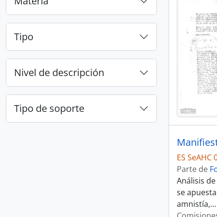
Materia
Tipo
Nivel de descripción
Tipo de soporte
ES SeAHC 0
Parte de
F
Análisis d
se apuesta
amnistía,
Comisione