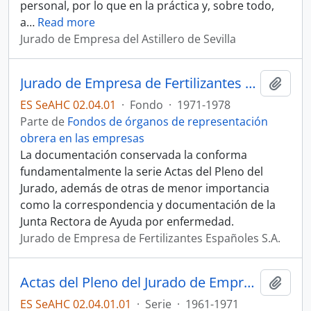
personal, por lo que en la práctica y, sobre todo,
a
…
Read more
Jurado de Empresa del Astillero de Sevilla
Jurado de Empresa de Fertilizantes Españoles S.A. (FESA)
Añadi
ES SeAHC 02.04.01
·
Fondo
·
1971-1978
Parte de
Fondos de órganos de representación
obrera en las empresas
La documentación conservada la conforma
fundamentalmente la serie Actas del Pleno del
Jurado, además de otras de menor importancia
como la correspondencia y documentación de la
Junta Rectora de Ayuda por enfermedad.
Jurado de Empresa de Fertilizantes Españoles S.A.
Actas del Pleno del Jurado de Empresa de Fertilizantes Españoles S.A. (FESA)
Añadi
ES SeAHC 02.04.01.01
·
Serie
·
1961-1971