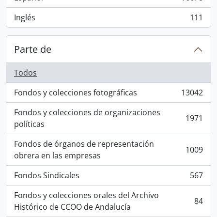
, 16678 resultados
Inglés
111
, 111 resultados
Parte de
Todos
Fondos y colecciones fotográficas
13042
, 13042 resultados
Fondos y colecciones de organizaciones
1971
, 1971 resultados
políticas
Fondos de órganos de representación
1009
, 1009 resultados
obrera en las empresas
Fondos Sindicales
567
, 567 resultados
Fondos y colecciones orales del Archivo
84
, 84 resultados
Histórico de CCOO de Andalucía