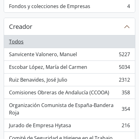
Fondos y colecciones de Empresas
4
, 4 resultados
Creador
Todos
Sanvicente Valonero, Manuel
5227
, 5227 resultados
Escobar López, María del Carmen
5034
, 5034 resultados
Ruiz Benavides, José Julio
2312
, 2312 resultados
Comisiones Obreras de Andalucía (CCOOA)
358
, 358 resultados
Organización Comunista de España-Bandera
354
, 354 resultados
Roja
Jurado de Empresa Hytasa
216
, 216 resultados
Comité de Seguridad e Higiene en el Trabajo