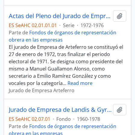
Actas del Pleno del Jurado de Empresa de Arteferro
Añadi
ES SeAHC 02.01.01.01
·
Serie
·
1972-1976
Parte de
Fondos de órganos de representación
obrera en las empresas
El jurado de Empresa de Arteferro se constituyó el
27 de enero de 1972, tras finalizar el periodo
electoral de 1971. Se designa como presidente del
mismo a Manuel Guallamon Alonso, como
secretario a Emilio Ramírez González y como
vocales por la categoría
…
Read more
Jurado de Empresa Arteferro
Jurado de Empresa de Landis & Gyr Española S.A.
Añadi
ES SeAHC 02.07.01
·
Fondo
·
1960-1978
Parte de
Fondos de órganos de representación
obrera en las empresas