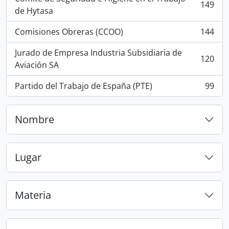
149
, 149 resultados
de Hytasa
Comisiones Obreras (CCOO)
144
, 144 resultados
Jurado de Empresa Industria Subsidiaria de
120
, 120 resultados
Aviación SA
Partido del Trabajo de España (PTE)
99
, 99 resultados
Nombre
Lugar
Materia