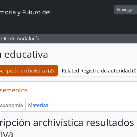
Navegar
oria y Futuro del
CCOO de Andalucía
ca educativa
cripción archivística (2)
Related Registro de autoridad (0
elementos
axonomía
Materias
ripción archivística resultados 
iva