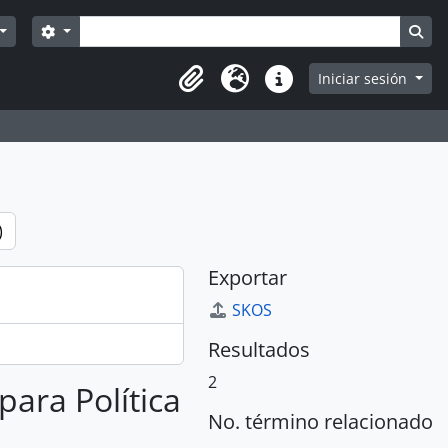
Búsqueda
Search options
Sea
Iniciar sesión
Portapapeles
Idioma
Enlaces rápidos
)
Exportar
SKOS
Resultados
2
para Política
No. término relacionado