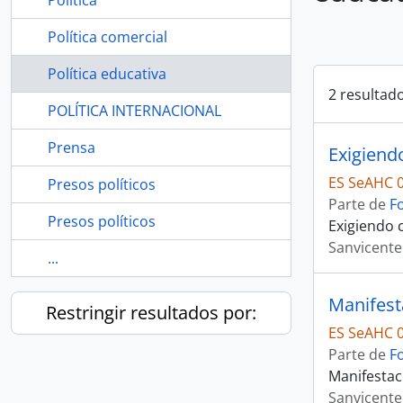
Política
Política comercial
Política educativa
2 resultad
POLÍTICA INTERNACIONAL
Prensa
Exigiend
ES SeAHC 0
Presos políticos
Parte de
F
Presos políticos
Exigiendo 
Sanvicente
...
Restringir resultados por:
ES SeAHC 0
Parte de
F
Manifestac
Sanvicente