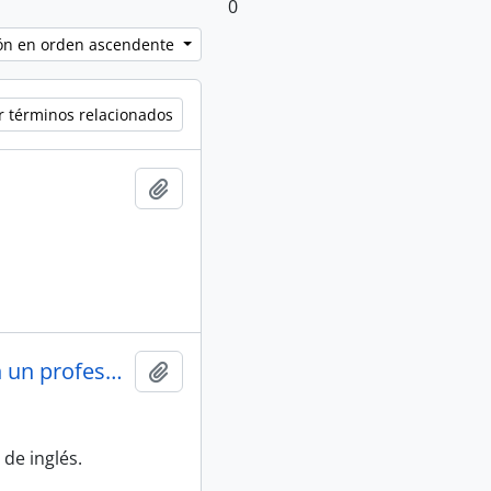
0
ción en orden ascendente
r términos relacionados
Añadir al portapapeles
Manifestación de alumnos de enseñanza general pidieron un profesor de inglés.
Añadir al portapapeles
de inglés.