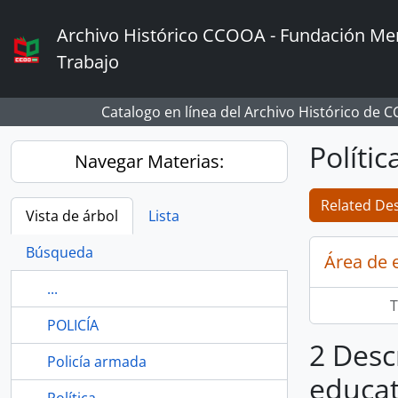
Skip to main content
Archivo Histórico CCOOA - Fundación Mem
Trabajo
Catalogo en línea del Archivo Histórico de 
Políti
Navegar Materias:
Related Des
Vista de árbol
Lista
Búsqueda
Área de 
...
T
POLICÍA
2 Desc
Policía armada
educat