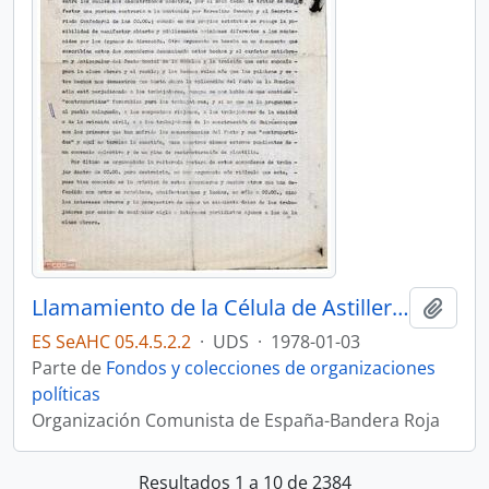
Llamamiento de la Célula de Astilleros de la OCE (Bandera Roja) a la participación en las discusiones y a la libertad de expresión dentro de Comisiones Obreras
Añadi
ES SeAHC 05.4.5.2.2
·
UDS
·
1978-01-03
Parte de
Fondos y colecciones de organizaciones
políticas
Organización Comunista de España-Bandera Roja
Resultados 1 a 10 de 2384