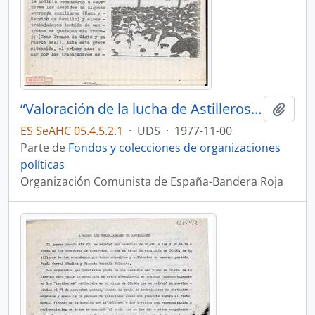
“Valoración de la lucha de Astilleros: el gobierno y la patronal son los causantes de la crisis”
Añadi
ES SeAHC 05.4.5.2.1
·
UDS
·
1977-11-00
Parte de
Fondos y colecciones de organizaciones
políticas
Organización Comunista de España-Bandera Roja