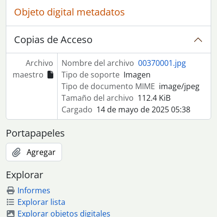
[Serie] 150 - Acto - mitin de CCOO en el Pabellón de México (Sevilla) con actuaciones musicales
Objeto digital metadatos
[Serie] 151 - Manifestación en defensa de Nicaragua
[Serie] 152 - Manifestación en defensa de Nicaragua
Copias de Acceso
[Serie] 153 - Reportaje sobre el puerto y los astilleros de Ayamonte
[Serie] 154 - Diputados del PCA: Antonio Romero, Alcaraz y reunión del área de cultura PCA
Archivo
Nombre del archivo
00370001.jpg
[Serie] 155 - Asamblea en Calatrava
maestro
Tipo de soporte
Imagen
[Serie] 156 - Reunión de la Secretaría de la Mujer de CCOO de Sevilla
Tipo de documento MIME
image/jpeg
[Serie] 157 - Hotel Los Lebreros
Tamaño del archivo
112.4 KiB
[Serie] 158 - Manifestación de apoyo al pueblo chileno
Cargado
14 de mayo de 2025 05:38
[Serie] 159 - Asamblea de mujeres del PCA
[Serie] 160 - Manifestación nocturna con banderas de Andalucía
Portapapeles
[Serie] 161 - Interior de la fábrica de Hytasa
[Serie] 162 - Barrio obrero sin instalaciones
Agregar
[Serie] 163 - Reunión de la Secretaría de la Mujer de CCOO confederal en Madrid
[Serie] 164 - Dirigentes del Partido Comunista de Andalucía
Explorar
[Serie] 165 - Asamblea del Partido Comunista de Andalucía (PCA) sobre la LOAPA
Informes
[Serie] 166 - II Congreso del Partido Comunista de Andalucía (PCA)
Explorar lista
[Serie] 167 - Ponencia de Nicolás Sartorius en la escuela de formación sindical, en la sede de Morería y fotos de la sede
Explorar objetos digitales
[Serie] 168 - Primeros planos de dirigentes de CCOO y del PCA