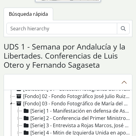
Búsqueda rápida
Bús
UDS 1 - Semana por Andalucía y la
Libertades. Conferencias de Luis
Otero y Fernando Sagaseta
[Agrupación de fondos] 07 - Fondos y colecciones fotográficas
[Colección] 01 - Colección fotográfica del AHCCOOA
[Fondo] 02 - Fondo Fotográfico José Julio Ruiz Benavides
[Fondo] 03 - Fondo Fotográfico de María del Carmen Escobar
[Serie] 1 - Manifestación en defensa de Astilleros
[Serie] 2 - Conferencia del Primer Ministro italiano Pietro Ingrao en Sevilla
[Serie] 3 - Entrevista a Rojas Marcos, José Manuel Cervera, Juan José Conde, Adolfo Cuellar y Juan Ramos en Radio CCOO
[Serie] 4 - Mitin de Izquierda Unida en apoyo de la candidatura de Adolfo Cuellar a la alcaldía de Sevilla