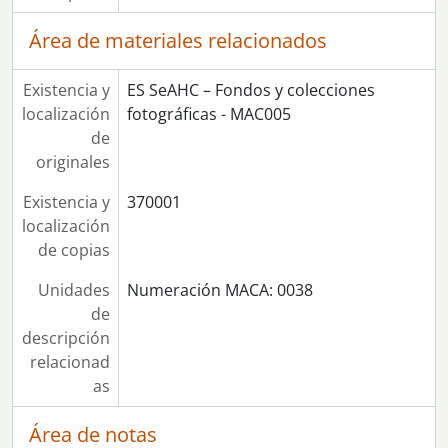
[Serie] 71 - Intervención de Juan Bosco en el congreso de CCOO de Sevilla
[Serie] 72 - Candidatos del Partido Comunista de Andalucía para las elecciones al Parlamento Andaluz de mayo de 1982
Área de materiales relacionados
[Serie] 73 - Capilla ardiente de Dolores Ibárruri
[Serie] 74 - Serafín Aliaga, Dolores Descalzo y Manuel Vázquez Montalbán
Existencia y
ES SeAHC – Fondos y colecciones
[Serie] 75 - Conflicto laboral en el Hotel Luz. Negociación colectiva: Reunión y rueda de prensa de CCOO.
localización
fotográficas - MAC005
[Serie] 76 - Rueda de prensa de Gerardo Iglesias
de
[Serie] 78 - Fotografías de José Díaz cedidas por su hija Gardenia
originales
[Serie] 79 - Mesa redonda de CCOO de Sevilla
[Serie] 80 - 1ª Conferencia Agraria del Partido Comunista de Andalucía por la Reforma Agraria Integral
Existencia y
370001
[Serie] 81 - Mitin del Partido Comunista de Andalucía
localización
[Serie] 83 - Rueda de prensa de CCOO de Sevilla y Marcelino Camacho ¿con motivo del decretazo?
de copias
[Serie] 84 - Rueda de prensa y asamblea de CCOO Sevilla con Antonio Gutiérrez
Unidades
Numeración MACA: 0038
[Serie] 85 - Concentración en el hospital Virgen del Rocío de Sevilla
de
[Serie] 86 - Acto del Partido Comunista de Andalucía celebrado en la Plaza de San Francisco de Sevilla con motivo del 28F
descripción
[Serie] 87 - VI Congreso de CCOO de Hostelería de Sevilla
relacionad
[Serie] 88 - 1º de mayo de 1992
as
[Serie] 89 - Carnavales de Sevilla en la Alameda, organizados por el primer Ayuntamiento democrático
[Serie] 90 - Gitanos con banderas de Andalucía
Área de notas
[Serie] 91 - Actuación de Victor Manuel en Guillena