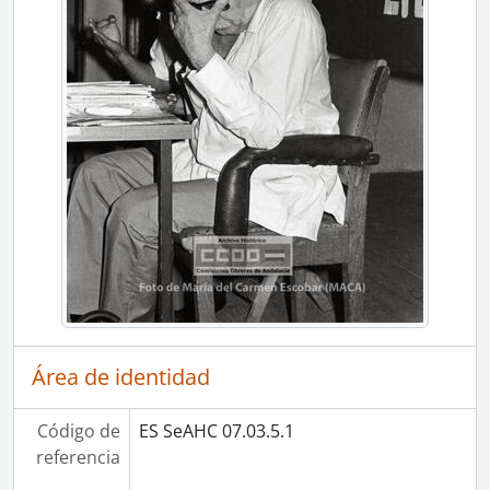
[UDS] 19 - Semana por Andalucía y la Libertades. Conferencias de Luis Otero y Fernando Sagaseta
[UDS] 20 - Semana por Andalucía y la Libertades. Conferencias de Luis Otero y Fernando Sagaseta
[UDS] 21 - Semana por Andalucía y la Libertades. Conferencias de Luis Otero y Fernando Sagaseta
[UDS] 22 - Semana por Andalucía y la Libertades. Conferencias de Luis Otero y Fernando Sagaseta
[UDS] 23 - Semana por Andalucía y la Libertades. Conferencias de Luis Otero y Fernando Sagaseta
[UDS] 24 - Semana por Andalucía y la Libertades. Conferencias de Luis Otero y Fernando Sagaseta
[UDS] 25 - Semana por Andalucía y la Libertades. Conferencias de Luis Otero y Fernando Sagaseta
[UDS] 26 - Semana por Andalucía y la Libertades. Conferencias de Luis Otero y Fernando Sagaseta
[UDS] 27 - Semana por Andalucía y la Libertades. Conferencias de Luis Otero y Fernando Sagaseta
[Serie] 6 - Asamblea de trabajadores
[Serie] 7 - Elección de Luis Uruñuela como primer alcalde de la democracia en Sevilla
[Serie] 8 - Manifestación de Montequinto por despidos
[Serie] 9 - 1ª Jornadas Feministas Internacionales celebradas en Sevilla durante los días 27-28 de Junio 1981.
[Serie] 10 - Reunión de la Secretaría de la Mujer de CCOO de Sevilla
Área de identidad
[Serie] 11 - 1ª reunión clandestina de Gays y Lesbianas en la sede de CCOO de la calle Calatrava 21
[Serie] 12 - Entrevista con el cónsul americano en Sevilla por la defensa de Nicaragua y de Uruguay
Código de
ES SeAHC 07.03.5.1
[Serie] 13 - Actuación de Quilapayun, el día que asesinaron al compañero Manuel Oyola
referencia
[Serie] 14 - Autoescuela