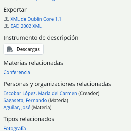
[Serie] 169 - Manifestación contra el paro
Exportar
[Serie] 170 - Mitin en del PCA, con intervención de Santiago Carrillo, en Casariche y posterior visita a la Puebla de Cazalla
XML de Dublin Core 1.1
[Serie] 171 - Campaña por el sí para el referéndum del 28F en estadio Benito Villamarín
EAD 2002 XML
[Serie] 172 - Rueda de prensa del PCA, con participación de Santiago Carrillo y Antonio Gutiérrez (Guti) a favor del sí en el referéndum del 28F
[Serie] 173 - Candidatura del PCE en Gerena a las elecciones municipales de 1983
Instrumento de descripción
[Serie] 174 - Marineros de Ayamonte en la lonja de pescado ( venta del pescado ) y en la fábrica de hielo
[Serie] 175 - Manifestación de estudiantes
Descargas
[Serie] 176 - Concentración de trabajadores de las empresas auxiliares de Astillero protagonistas de un encierro
Materias relacionadas
[Serie] 178 - Marcha de las auxiliares de clínica reivindicando su equiparación a FP1
[Serie] 177 - Asamblea de Astilleros (trabajadores de AESA) y concentración de trabajadores de subcontratas industria auxiliar
Conferencia
[Serie] 179 - Marcha por la Reforma Agraria Integral
Personas y organizaciones relacionadas
[Serie] 180 - Concierto de la banda Caótica
[Serie] 181 - Reunión del Comité de Empresa de Hytasa
Escobar López, María del Carmen
(Creador)
[Serie] 182 - Manifestación y Concentración de Trabajadores del Comercio de Sevilla por el convenio
Sagaseta, Fernando
(Materia)
[Serie] 183 - Obras y trabajadores de la construcción
Aguilar, José
(Materia)
[Serie] 185 - Concentración de trabajadores de Ambulancias Salomón
Tipos relacionados
[Serie] 186 - Reportaje sobre grandes almacenes
[Serie] 187 - Fiesta de homenaje, organizada por las trabajadoras de Galerías Preciados, a los sevillanos encartados en el proceso 1001
Fotografía