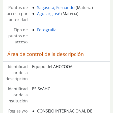
[Serie] 112 - Concentración de los trabajadores de la fábrica Construcciones Metálicas Fernández Palacios
Puntos de
Sagaseta, Fernando
(Materia)
[Serie] 114 - ¿Comité de empresa o sección sindical de TUSSAM?
acceso por
Aguilar, José
(Materia)
[Serie] 115 - Lonja de Ayamonte
autoridad
[Serie] 116 - Conferencia de Antoni Gutiérrez, «El Guti«, en la Carbonería
[Serie] 117 - III Congreso Provincial de Tranportes y Comunicaciones de CCOO de Sevilla
Tipo de
Fotografía
[Serie] 118 - Reunión y comida de pensionistas y jubilados de CCOO
puntos de
[Serie] 119 - III Congreso del Sindicato Provincial de Alimentación de Sevilla
acceso
[Serie] 120 - III Congreso del Sindicato Provincial de Construcción de Sevilla
Área de control de la descripción
[Serie] 121 - Pegada de carteles llamando a la huelga en el sector bancario
[Serie] 122 - Delegado de ambulancias
[Serie] 123 - Desalojo de trabajadores de HYTASA de la sede del Parlamento andaluz
Identificad
Equipo del AHCCOOA
[Serie] 124 - Comité de Empresa de HYTASA
or de la
[Serie] 125 - Manifestación de empresa HYTASA, CASA y Astilleros por los puestos de trabajo
descripción
[Serie] 126 - Elecciones sindicales en Hytasa (Asamblea)
Identificad
ES SeAHC
[Serie] 127 - Reportaje en la fábrica textil HYTASA
or de la
[Serie] 128 - Reportaje en la fábrica textil HYTASA
institución
[Serie] 129 - Asamblea celebrada durante luna huelga general del Textil
[Serie] 130 - Reivindicando una vivienda digna
Reglas y/o
CONSEJO INTERNACIONAL DE