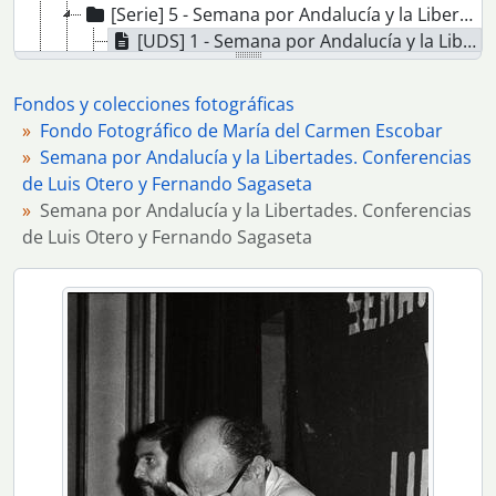
[Serie] 5 - Semana por Andalucía y la Libertades. Conferencias de Luis Otero y Fernando Sagaseta
[UDS] 1 - Semana por Andalucía y la Libertades. Conferencias de Luis Otero y Fernando Sagaseta
[UDS] 2 - Semana por Andalucía y la Libertades. Conferencias de Luis Otero y Fernando Sagaseta
[UDS] 3 - Semana por Andalucía y la Libertades. Conferencias de Luis Otero y Fernando Sagaseta
Fondos y colecciones fotográficas
[UDS] 4 - Semana por Andalucía y la Libertades. Conferencias de Luis Otero y Fernando Sagaseta
Fondo Fotográfico de María del Carmen Escobar
[UDS] 5 - Semana por Andalucía y la Libertades. Conferencias de Luis Otero y Fernando Sagaseta
Semana por Andalucía y la Libertades. Conferencias
[UDS] 6 - Semana por Andalucía y la Libertades. Conferencias de Luis Otero y Fernando Sagaseta
de Luis Otero y Fernando Sagaseta
[UDS] 7 - Semana por Andalucía y la Libertades. Conferencias de Luis Otero y Fernando Sagaseta
Semana por Andalucía y la Libertades. Conferencias
[UDS] 8 - Semana por Andalucía y la Libertades. Conferencias de Luis Otero y Fernando Sagaseta
de Luis Otero y Fernando Sagaseta
[UDS] 9 - Semana por Andalucía y la Libertades. Conferencias de Luis Otero y Fernando Sagaseta
[UDS] 10 - Semana por Andalucía y la Libertades. Conferencias de Luis Otero y Fernando Sagaseta
[UDS] 11 - Semana por Andalucía y la Libertades. Conferencias de Luis Otero y Fernando Sagaseta
[UDS] 12 - Semana por Andalucía y la Libertades. Conferencias de Luis Otero y Fernando Sagaseta
[UDS] 13 - Semana por Andalucía y la Libertades. Conferencias de Luis Otero y Fernando Sagaseta
[UDS] 14 - Semana por Andalucía y la Libertades. Conferencias de Luis Otero y Fernando Sagaseta
[UDS] 15 - Semana por Andalucía y la Libertades. Conferencias de Luis Otero y Fernando Sagaseta
[UDS] 16 - Semana por Andalucía y la Libertades. Conferencias de Luis Otero y Fernando Sagaseta
[UDS] 17 - Semana por Andalucía y la Libertades. Conferencias de Luis Otero y Fernando Sagaseta
[UDS] 18 - Semana por Andalucía y la Libertades. Conferencias de Luis Otero y Fernando Sagaseta