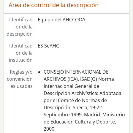
Área de control de la descripción
[Serie] 158 - Manifestación de apoyo al pueblo chileno
[Serie] 159 - Asamblea de mujeres del PCA
[Serie] 160 - Manifestación nocturna con banderas de Andalucía
Identificad
Equipo del AHCCOOA
[Serie] 161 - Interior de la fábrica de Hytasa
or de la
[Serie] 162 - Barrio obrero sin instalaciones
descripción
[Serie] 163 - Reunión de la Secretaría de la Mujer de CCOO confederal en Madrid
Identificad
ES SeAHC
[Serie] 164 - Dirigentes del Partido Comunista de Andalucía
or de la
[Serie] 165 - Asamblea del Partido Comunista de Andalucía (PCA) sobre la LOAPA
institución
[Serie] 166 - II Congreso del Partido Comunista de Andalucía (PCA)
[Serie] 167 - Ponencia de Nicolás Sartorius en la escuela de formación sindical, en la sede de Morería y fotos de la sede
Reglas y/o
CONSEJO INTERNACIONAL DE
[Serie] 168 - Primeros planos de dirigentes de CCOO y del PCA
convencion
ARCHIVOS (ICA). ISAD(G) Norma
[Serie] 169 - Manifestación contra el paro
es usadas
Internacional General de
[Serie] 170 - Mitin en del PCA, con intervención de Santiago Carrillo, en Casariche y posterior visita a la Puebla de Cazalla
Descripción Archivística: Adoptada
[Serie] 171 - Campaña por el sí para el referéndum del 28F en estadio Benito Villamarín
por el Comité de Normas de
[Serie] 172 - Rueda de prensa del PCA, con participación de Santiago Carrillo y Antonio Gutiérrez (Guti) a favor del sí en el referéndum del 28F
Descripción, Suecia, 19-22
[Serie] 173 - Candidatura del PCE en Gerena a las elecciones municipales de 1983
Septiembre 1999. Madrid: Ministerio
[Serie] 174 - Marineros de Ayamonte en la lonja de pescado ( venta del pescado ) y en la fábrica de hielo
de Educación Cultura y Deporte,
[Serie] 175 - Manifestación de estudiantes
2000.
[Serie] 176 - Concentración de trabajadores de las empresas auxiliares de Astillero protagonistas de un encierro