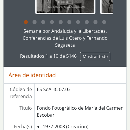
[Serie] 23 - Reunión de trabajadores de Astilleros en la sede de CCOO de Sevilla
[Serie] 24 - Manifestación 1º de Mayo de 1979 en Sevilla
[Serie] 25 - Manifestación 1º de Mayo de 1980 en Sevilla
[Serie] 26 - 1º de Mayo de 1982. Mitin de CCOO del Metal en la Plaza del Cristo de Burgos (Sevilla)
Clicking this description title link will open the desc
[Serie] 27 - Manifestación 1º de Mayo de 1983 en Sevilla
Semana por Andalucía y la Libertades.
[Serie] 28 - Manifestación 1º de Mayo de 1985 en Sevilla
Conferencias de Luis Otero y Fernando
[Serie] 29 - Día de Andalucía: Concentración a las puertas de la Junta de Andalucía en defensa de la Autonomía
Sagaseta
[Serie] 30 - Día de Andalucía: manifestación por la Autonomía de Andalucía en Sevilla, 4 de diciembre de 1978
Resultados 1 a 10 de 5146
Mostrat todo
[Serie] 31 - Manifestación Día de Andalucía 79, cartel muerte de Manuel Caparros CC.OO.
[Serie] 32 - Manifestación contra la OTAN
[Serie] 33 - Manifestación de la mujeres de los trabajadores de ISA contra el cierre de la empresa
Área de identidad
[Serie] 34 - Congreso de CCOO Sanidad de Sevilla
[Serie] 35 - Manifestación de CCOO Andalucía de Enseñanza
Código de
ES SeAHC 07.03
[Serie] 36 - Día de Andalucía 1978 por la avenida de la Constitución.
referencia
[Serie] 37 - Delegación de Mujeres Saharaui.
[Serie] 38 - Manifestación de actores y actrices
Título
Fondo Fotográfico de María del Carmen
[Serie] 39 - Manifestación por la Autonomía de Andalucía 1979
Escobar
[Serie] 40 - Reportaje sobre la realidad de la explotación infantil
Fecha(s)
1977-2008 (Creación)
[Serie] 41 - Concentración 28 febrero, día de Andalucía