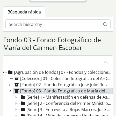
Búsqueda rápida
Bús
Fondo 03 - Fondo Fotográfico de
María del Carmen Escobar
[Agrupación de fondos] 07 - Fondos y colecciones fotográficas
[Colección] 01 - Colección fotográfica del AHCCOOA
[Fondo] 02 - Fondo Fotográfico José Julio Ruiz Benavides
[Fondo] 03 - Fondo Fotográfico de María del Carmen Escobar
[Serie] 1 - Manifestación en defensa de Astilleros
[Serie] 2 - Conferencia del Primer Ministro italiano Pietro Ingrao en Sevilla
[Serie] 3 - Entrevista a Rojas Marcos, José Manuel Cervera, Juan José Conde, Adolfo Cuellar y Juan Ramos en Radio CCOO
[Serie] 4 - Mitin de Izquierda Unida en apoyo de la candidatura de Adolfo Cuellar a la alcaldía de Sevilla