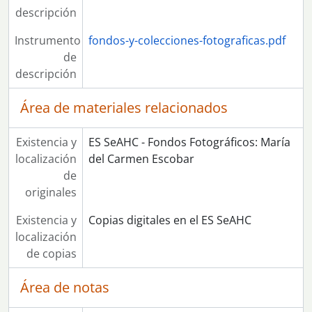
descripción
[Serie] 121 - Pegada de carteles llamando a la huelga en el sector bancario
[Serie] 122 - Delegado de ambulancias
Instrumento
fondos-y-colecciones-fotograficas.pdf
[Serie] 123 - Desalojo de trabajadores de HYTASA de la sede del Parlamento andaluz
de
[Serie] 124 - Comité de Empresa de HYTASA
descripción
[Serie] 125 - Manifestación de empresa HYTASA, CASA y Astilleros por los puestos de trabajo
[Serie] 126 - Elecciones sindicales en Hytasa (Asamblea)
Área de materiales relacionados
[Serie] 127 - Reportaje en la fábrica textil HYTASA
[Serie] 128 - Reportaje en la fábrica textil HYTASA
Existencia y
ES SeAHC - Fondos Fotográficos: María
[Serie] 129 - Asamblea celebrada durante luna huelga general del Textil
localización
del Carmen Escobar
[Serie] 130 - Reivindicando una vivienda digna
de
[Serie] 131 - Concentración de trabajadores de Hytasa en la puerta de la fábrica
originales
[Serie] 132 - Manifestación de trabajadores de comercios mayoristas de alimentación por su convenio
[Serie] 133 - Asamblea de pensionistas y jubilados en el Teatro Duque
Existencia y
Copias digitales en el ES SeAHC
[Serie] 134 - Asamblea de pensionistas y jubilados en calle Calatrava
localización
[Serie] 135 - Encierro y huelga de hambre de los delegados CCOO en FASA
de copias
[Serie] 136 - Manifestación de de madres y de escolares pidiendo colegios
[Serie] 137 - Huelga general Hostelería durante la negociación de su convenio
Área de notas
[Serie] 138 - Asamblea general de Hostelería durante la negociación del convenio del sector