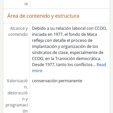
[Serie] 80 - 1ª Conferencia Agraria del Partido Comunista de Andalucía por la Reforma Agraria Integral
ia
[Serie] 81 - Mitin del Partido Comunista de Andalucía
[Serie] 83 - Rueda de prensa de CCOO de Sevilla y Marcelino Camacho ¿con motivo del decretazo?
Área de contenido y estructura
[Serie] 84 - Rueda de prensa y asamblea de CCOO Sevilla con Antonio Gutiérrez
[Serie] 85 - Concentración en el hospital Virgen del Rocío de Sevilla
Alcance y
Debido a su relación laboral con CCOO,
[Serie] 86 - Acto del Partido Comunista de Andalucía celebrado en la Plaza de San Francisco de Sevilla con motivo del 28F
contenido
iniciada en 1977, el fondo de Maca
[Serie] 87 - VI Congreso de CCOO de Hostelería de Sevilla
refleja con detalle el proceso de
[Serie] 88 - 1º de mayo de 1992
implantación y organización de los
[Serie] 89 - Carnavales de Sevilla en la Alameda, organizados por el primer Ayuntamiento democrático
sindicatos de clase, especialmente de
[Serie] 90 - Gitanos con banderas de Andalucía
CCOO, en la Transición democrática.
[Serie] 91 - Actuación de Victor Manuel en Guillena
Desde 1977, tanto los conflictos
…
Read
[Serie] 92 - Exterior de la Prisión Provincial de Sevilla
more
[Serie] 93 - Protesta de maestros y licenciados ante el ayuntamiento de Sevilla
[Serie] 94 - Varios sindicalistas de CCOO de Banca
Valorizació
conservación permanente
[Serie] 95 - Jornadas de la Secretaría de la Mujer de CCOO Dos Hermanas
n,
[Serie] 96 - Exteriores de la Fábrica de la Cartuja, museo y asamblea de trabajadores
destrucció
[Serie] 97 - Manifestación de trabajadores de Tabacalera
n y
[Serie] 98 - Manifestación contra la Guerra de Irak
programaci
[Serie] 99 - Concentración de los trabajadores de sanidad ante la sede del Parlamento Andaluz
ón